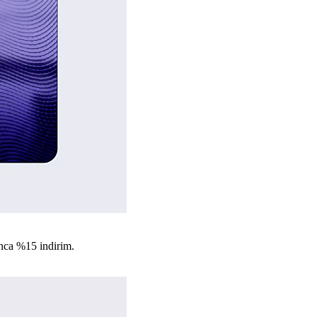
nca %15 indirim.