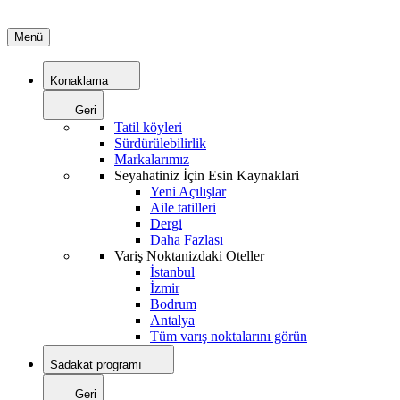
Menü
Konaklama
Geri
Tatil köyleri
Sürdürülebilirlik
Markalarımız
Seyahatiniz İçin Esin Kaynaklari
Yeni Açılışlar
Aile tatilleri
Dergi
Daha Fazlası
Variş Noktanizdaki Oteller
İstanbul
İzmir
Bodrum
Antalya
Tüm varış noktalarını görün
Sadakat programı
Geri