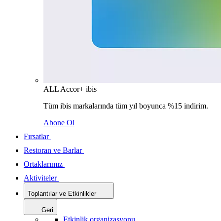
ALL Accor+ ibis
Tüm ibis markalarında tüm yıl boyunca %15 indirim.
Abone Ol
Fırsatlar
Restoran ve Barlar
Ortaklarımız
Aktiviteler
Toplantılar ve Etkinlikler
Geri
Etkinlik organizasyonu