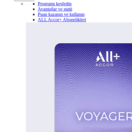
Programı keşfedin
Avantajlar ve statü
Puan kazanın ve kullanın
ALL Accor+ Abonelikleri