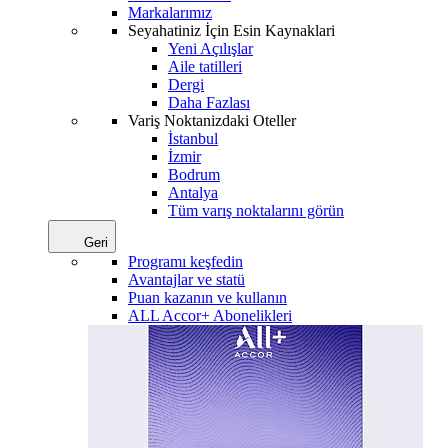
Markalarımız
Seyahatiniz İçin Esin Kaynaklari
Yeni Açılışlar
Aile tatilleri
Dergi
Daha Fazlası
Variş Noktanizdaki Oteller
İstanbul
İzmir
Bodrum
Antalya
Tüm varış noktalarını görün
Geri
Programı keşfedin
Avantajlar ve statü
Puan kazanın ve kullanın
ALL Accor+ Abonelikleri