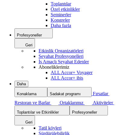
Toplantılar
Özel etkinlikler
Seminerler
Kongreler
Daha fazla
Profesyoneller
Geri
Etkinlik Organizatörleri
Seyahat Profesyonelleri
İş Amaçlı Seyahat Edenler
Aboneliklerimiz
ALL Accor+ Voyager
ALL Accor+ ibis
Daha
Fırsatlar
Konaklama
Sadakat programı
Restoran ve Barlar
Ortaklarımız
Aktiviteler
Toplantılar ve Etkinlikler
Profesyoneller
Geri
Tatil köyleri
Sürdürülebilirlik