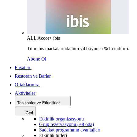
ALL Accor+ ibis
Tüm ibis markalarında tüm yıl boyunca %15 indirim.
Abone Ol
Fırsatlar
Restoran ve Barlar
Ortaklarımız
Aktiviteler
Toplantılar ve Etkinlikler
Geri
Etkinlik organizasyonu
Grup rezervasyonu (+8 oda)
Sadakat programının avantajları
Etkinlik türleri