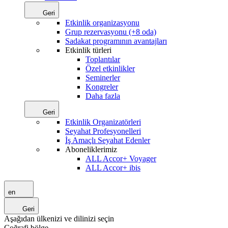
Geri
Etkinlik organizasyonu
Grup rezervasyonu (+8 oda)
Sadakat programının avantajları
Etkinlik türleri
Toplantılar
Özel etkinlikler
Seminerler
Kongreler
Daha fazla
Geri
Etkinlik Organizatörleri
Seyahat Profesyonelleri
İş Amaçlı Seyahat Edenler
Aboneliklerimiz
ALL Accor+ Voyager
ALL Accor+ ibis
en
Geri
Aşağıdan ülkenizi ve dilinizi seçin
Coğrafi bölge