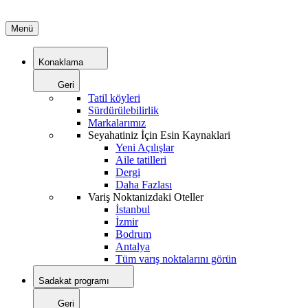
Menü
Konaklama
Geri
Tatil köyleri
Sürdürülebilirlik
Markalarımız
Seyahatiniz İçin Esin Kaynaklari
Yeni Açılışlar
Aile tatilleri
Dergi
Daha Fazlası
Variş Noktanizdaki Oteller
İstanbul
İzmir
Bodrum
Antalya
Tüm varış noktalarını görün
Sadakat programı
Geri