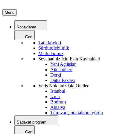
Menü
Konaklama
Geri
Tatil köyleri
Sürdürülebilirlik
Markalarımız
Seyahatiniz İçin Esin Kaynaklari
Yeni Açılışlar
Aile tatilleri
Dergi
Daha Fazlası
Variş Noktanizdaki Oteller
İstanbul
İzmir
Bodrum
Antalya
Tüm varış noktalarını görün
Sadakat programı
Geri