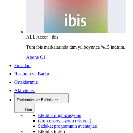
ALL Accor+ ibis
Tüm ibis markalarında tüm yıl boyunca %15 indirim.
Abone Ol
Fırsatlar
Restoran ve Barlar
Ortaklarımız
Aktiviteler
Toplantılar ve Etkinlikler
Geri
Etkinlik organizasyonu
Grup rezervasyonu (+8 oda)
Sadakat programının avantajları
Etkinlik türleri