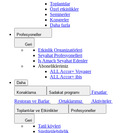
Toplantılar
Özel etkinlikler
Seminerler
Kongreler
Daha fazla
Profesyoneller
Geri
Etkinlik Organizatörleri
Seyahat Profesyonelleri
İş Amaçlı Seyahat Edenler
Aboneliklerimiz
ALL Accor+ Voyager
ALL Accor+ ibis
Daha
Fırsatlar
Konaklama
Sadakat programı
Restoran ve Barlar
Ortaklarımız
Aktiviteler
Toplantılar ve Etkinlikler
Profesyoneller
Geri
Tatil köyleri
Sürdürülebilirlik