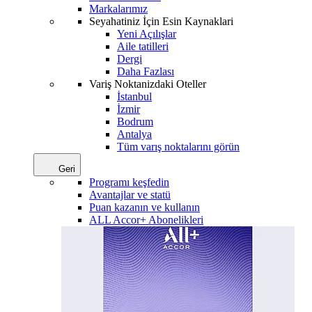
Markalarımız
Seyahatiniz İçin Esin Kaynaklari
Yeni Açılışlar
Aile tatilleri
Dergi
Daha Fazlası
Variş Noktanizdaki Oteller
İstanbul
İzmir
Bodrum
Antalya
Tüm varış noktalarını görün
Geri
Programı keşfedin
Avantajlar ve statü
Puan kazanın ve kullanın
ALL Accor+ Abonelikleri