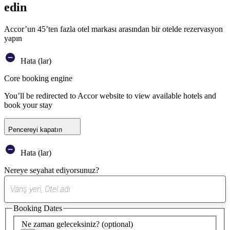
edin
Accor’un 45’ten fazla otel markası arasından bir otelde rezervasyon
yapın
Hata (lar)
Core booking engine
You’ll be redirected to Accor website to view available hotels and
book your stay
Pencereyi kapatın
Hata (lar)
Nereye seyahat ediyorsunuz?
0
öneri
Booking Dates
bulundu
Ne zaman geleceksiniz?
(optional)