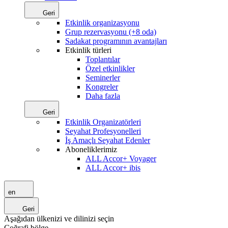
Geri
Etkinlik organizasyonu
Grup rezervasyonu (+8 oda)
Sadakat programının avantajları
Etkinlik türleri
Toplantılar
Özel etkinlikler
Seminerler
Kongreler
Daha fazla
Geri
Etkinlik Organizatörleri
Seyahat Profesyonelleri
İş Amaçlı Seyahat Edenler
Aboneliklerimiz
ALL Accor+ Voyager
ALL Accor+ ibis
en
Geri
Aşağıdan ülkenizi ve dilinizi seçin
Coğrafi bölge