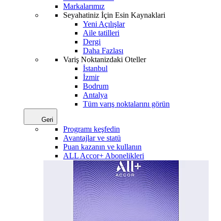
Markalarımız
Seyahatiniz İçin Esin Kaynaklari
Yeni Açılışlar
Aile tatilleri
Dergi
Daha Fazlası
Variş Noktanizdaki Oteller
İstanbul
İzmir
Bodrum
Antalya
Tüm varış noktalarını görün
Geri
Programı keşfedin
Avantajlar ve statü
Puan kazanın ve kullanın
ALL Accor+ Abonelikleri