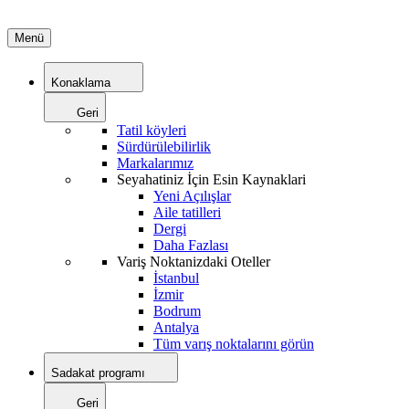
Menü
Konaklama
Geri
Tatil köyleri
Sürdürülebilirlik
Markalarımız
Seyahatiniz İçin Esin Kaynaklari
Yeni Açılışlar
Aile tatilleri
Dergi
Daha Fazlası
Variş Noktanizdaki Oteller
İstanbul
İzmir
Bodrum
Antalya
Tüm varış noktalarını görün
Sadakat programı
Geri