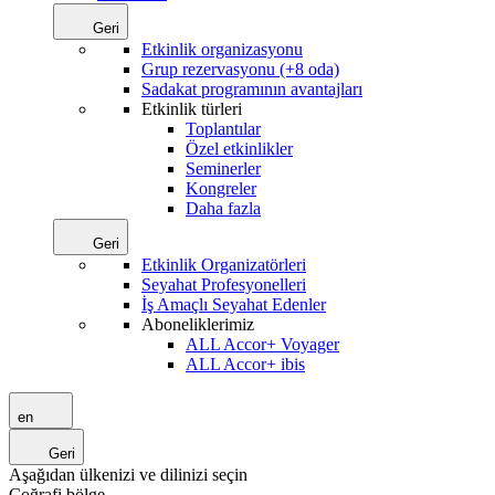
Geri
Etkinlik organizasyonu
Grup rezervasyonu (+8 oda)
Sadakat programının avantajları
Etkinlik türleri
Toplantılar
Özel etkinlikler
Seminerler
Kongreler
Daha fazla
Geri
Etkinlik Organizatörleri
Seyahat Profesyonelleri
İş Amaçlı Seyahat Edenler
Aboneliklerimiz
ALL Accor+ Voyager
ALL Accor+ ibis
en
Geri
Aşağıdan ülkenizi ve dilinizi seçin
Coğrafi bölge