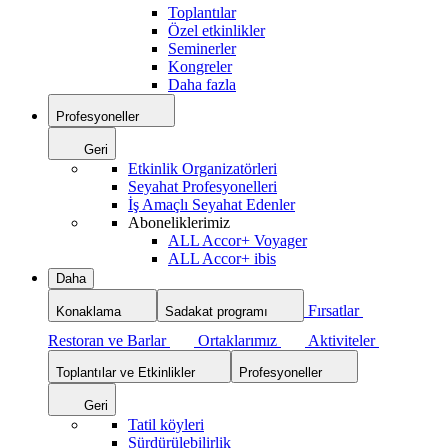
Toplantılar
Özel etkinlikler
Seminerler
Kongreler
Daha fazla
Profesyoneller
Geri
Etkinlik Organizatörleri
Seyahat Profesyonelleri
İş Amaçlı Seyahat Edenler
Aboneliklerimiz
ALL Accor+ Voyager
ALL Accor+ ibis
Daha
Fırsatlar
Konaklama
Sadakat programı
Restoran ve Barlar
Ortaklarımız
Aktiviteler
Toplantılar ve Etkinlikler
Profesyoneller
Geri
Tatil köyleri
Sürdürülebilirlik