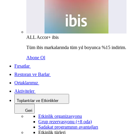
ALL Accor+ ibis
Tüm ibis markalarında tüm yıl boyunca %15 indirim.
Abone Ol
Fırsatlar
Restoran ve Barlar
Ortaklarımız
Aktiviteler
Toplantılar ve Etkinlikler
Geri
Etkinlik organizasyonu
Grup rezervasyonu (+8 oda)
Sadakat programının avantajları
Etkinlik türleri