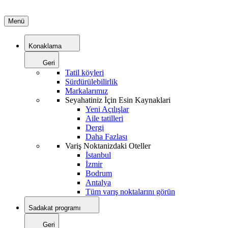
Menü
Konaklama
Geri
Tatil köyleri
Sürdürülebilirlik
Markalarımız
Seyahatiniz İçin Esin Kaynaklari
Yeni Açılışlar
Aile tatilleri
Dergi
Daha Fazlası
Variş Noktanizdaki Oteller
İstanbul
İzmir
Bodrum
Antalya
Tüm varış noktalarını görün
Sadakat programı
Geri