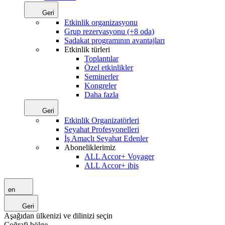
Geri
Etkinlik organizasyonu
Grup rezervasyonu (+8 oda)
Sadakat programının avantajları
Etkinlik türleri
Toplantılar
Özel etkinlikler
Seminerler
Kongreler
Daha fazla
Geri
Etkinlik Organizatörleri
Seyahat Profesyonelleri
İş Amaçlı Seyahat Edenler
Aboneliklerimiz
ALL Accor+ Voyager
ALL Accor+ ibis
en
Geri
Aşağıdan ülkenizi ve dilinizi seçin
Coğrafi bölge