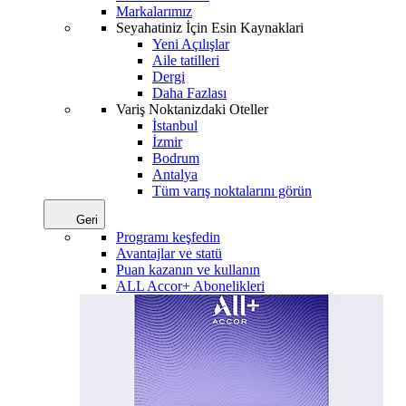
Markalarımız
Seyahatiniz İçin Esin Kaynaklari
Yeni Açılışlar
Aile tatilleri
Dergi
Daha Fazlası
Variş Noktanizdaki Oteller
İstanbul
İzmir
Bodrum
Antalya
Tüm varış noktalarını görün
Geri
Programı keşfedin
Avantajlar ve statü
Puan kazanın ve kullanın
ALL Accor+ Abonelikleri