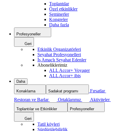
Toplantılar
Özel etkinlikler
Seminerler
Kongreler
Daha fazla
Profesyoneller
Geri
Etkinlik Organizatörleri
Seyahat Profesyonelleri
İş Amaçlı Seyahat Edenler
Aboneliklerimiz
ALL Accor+ Voyager
ALL Accor+ ibis
Daha
Fırsatlar
Konaklama
Sadakat programı
Restoran ve Barlar
Ortaklarımız
Aktiviteler
Toplantılar ve Etkinlikler
Profesyoneller
Geri
Tatil köyleri
Sürdürülebilirlik