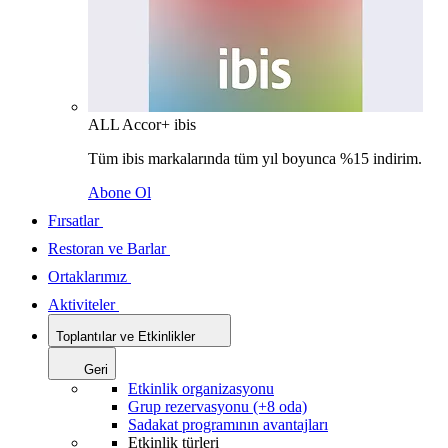
ALL Accor+ ibis
Tüm ibis markalarında tüm yıl boyunca %15 indirim.
Abone Ol
Fırsatlar
Restoran ve Barlar
Ortaklarımız
Aktiviteler
Toplantılar ve Etkinlikler
Geri
Etkinlik organizasyonu
Grup rezervasyonu (+8 oda)
Sadakat programının avantajları
Etkinlik türleri