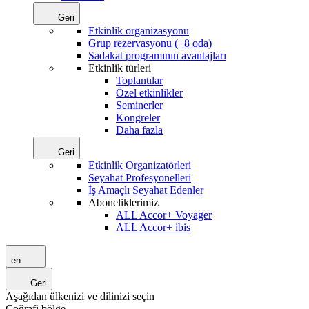
Geri
Etkinlik organizasyonu
Grup rezervasyonu (+8 oda)
Sadakat programının avantajları
Etkinlik türleri
Toplantılar
Özel etkinlikler
Seminerler
Kongreler
Daha fazla
Geri
Etkinlik Organizatörleri
Seyahat Profesyonelleri
İş Amaçlı Seyahat Edenler
Aboneliklerimiz
ALL Accor+ Voyager
ALL Accor+ ibis
en
Geri
Aşağıdan ülkenizi ve dilinizi seçin
Coğrafi bölge