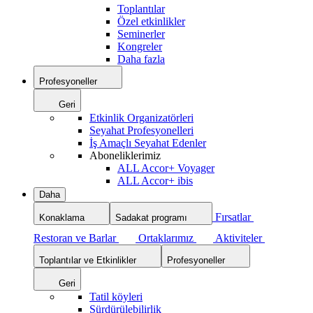
Toplantılar
Özel etkinlikler
Seminerler
Kongreler
Daha fazla
Profesyoneller
Geri
Etkinlik Organizatörleri
Seyahat Profesyonelleri
İş Amaçlı Seyahat Edenler
Aboneliklerimiz
ALL Accor+ Voyager
ALL Accor+ ibis
Daha
Fırsatlar
Konaklama
Sadakat programı
Restoran ve Barlar
Ortaklarımız
Aktiviteler
Toplantılar ve Etkinlikler
Profesyoneller
Geri
Tatil köyleri
Sürdürülebilirlik