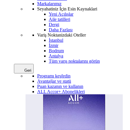
Markalarımız
Seyahatiniz İçin Esin Kaynaklari
Yeni Açılışlar
Aile tatilleri
Dergi
Daha Fazlası
Variş Noktanizdaki Oteller
İstanbul
İzmir
Bodrum
Antalya
Tüm varış noktalarını görün
Geri
Programı keşfedin
Avantajlar ve statü
Puan kazanın ve kullanın
ALL Accor+ Abonelikleri