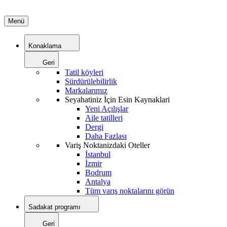
Menü
Konaklama
Geri
Tatil köyleri
Sürdürülebilirlik
Markalarımız
Seyahatiniz İçin Esin Kaynaklari
Yeni Açılışlar
Aile tatilleri
Dergi
Daha Fazlası
Variş Noktanizdaki Oteller
İstanbul
İzmir
Bodrum
Antalya
Tüm varış noktalarını görün
Sadakat programı
Geri