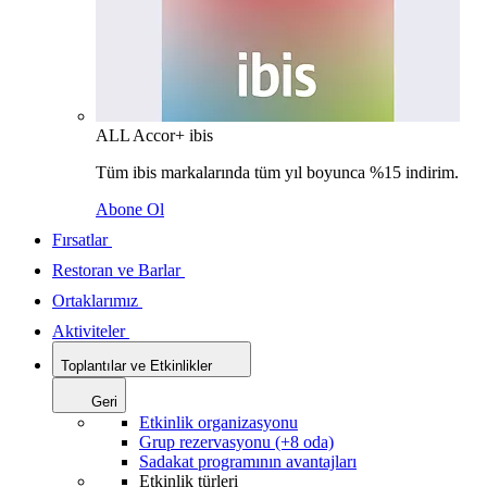
ALL Accor+ ibis
Tüm ibis markalarında tüm yıl boyunca %15 indirim.
Abone Ol
Fırsatlar
Restoran ve Barlar
Ortaklarımız
Aktiviteler
Toplantılar ve Etkinlikler
Geri
Etkinlik organizasyonu
Grup rezervasyonu (+8 oda)
Sadakat programının avantajları
Etkinlik türleri