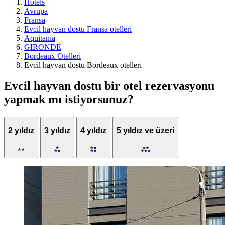
Hotels
Avrupa
Fransa
Evcil hayvan dostu Fransa otelleri
Aquitania
GIRONDE
Bordeaux Otelleri
Evcil hayvan dostu Bordeaux otelleri
Evcil hayvan dostu bir otel rezervasyonu
yapmak mı istiyorsunuz?
2 yıldız
3 yıldız
4 yıldız
5 yıldız ve üzeri