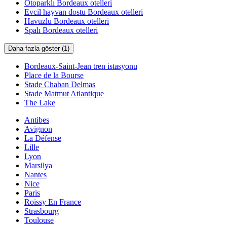
Otoparklı Bordeaux otelleri
Evcil hayvan dostu Bordeaux otelleri
Havuzlu Bordeaux otelleri
Spalı Bordeaux otelleri
Daha fazla göster (1)
Bordeaux-Saint-Jean tren istasyonu
Place de la Bourse
Stade Chaban Delmas
Stade Matmut Atlantique
The Lake
Antibes
Avignon
La Défense
Lille
Lyon
Marsilya
Nantes
Nice
Paris
Roissy En France
Strasbourg
Toulouse