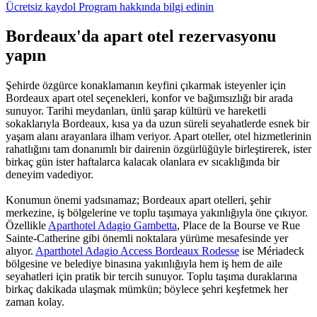
Ücretsiz kaydol
Program hakkında bilgi edinin
Bordeaux'da apart otel rezervasyonu
yapın
Şehirde özgürce konaklamanın keyfini çıkarmak isteyenler için
Bordeaux apart otel seçenekleri, konfor ve bağımsızlığı bir arada
sunuyor. Tarihi meydanları, ünlü şarap kültürü ve hareketli
sokaklarıyla Bordeaux, kısa ya da uzun süreli seyahatlerde esnek bir
yaşam alanı arayanlara ilham veriyor. Apart oteller, otel hizmetlerinin
rahatlığını tam donanımlı bir dairenin özgürlüğüyle birleştirerek, ister
birkaç gün ister haftalarca kalacak olanlara ev sıcaklığında bir
deneyim vadediyor.
Konumun önemi yadsınamaz; Bordeaux apart otelleri, şehir
merkezine, iş bölgelerine ve toplu taşımaya yakınlığıyla öne çıkıyor.
Özellikle
Aparthotel Adagio Gambetta
, Place de la Bourse ve Rue
Sainte-Catherine gibi önemli noktalara yürüme mesafesinde yer
alıyor.
Aparthotel Adagio Access Bordeaux Rodesse
ise Mériadeck
bölgesine ve belediye binasına yakınlığıyla hem iş hem de aile
seyahatleri için pratik bir tercih sunuyor. Toplu taşıma duraklarına
birkaç dakikada ulaşmak mümkün; böylece şehri keşfetmek her
zaman kolay.