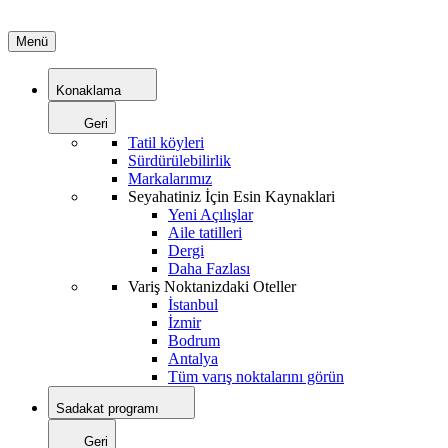
Menü
Konaklama
Geri
Tatil köyleri
Sürdürülebilirlik
Markalarımız
Seyahatiniz İçin Esin Kaynaklari
Yeni Açılışlar
Aile tatilleri
Dergi
Daha Fazlası
Variş Noktanizdaki Oteller
İstanbul
İzmir
Bodrum
Antalya
Tüm varış noktalarını görün
Sadakat programı
Geri