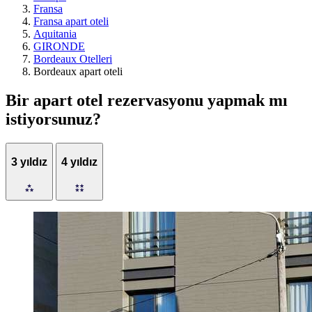
Fransa
Fransa apart oteli
Aquitania
GIRONDE
Bordeaux Otelleri
Bordeaux apart oteli
Bir apart otel rezervasyonu yapmak mı
istiyorsunuz?
3 yıldız
4 yıldız