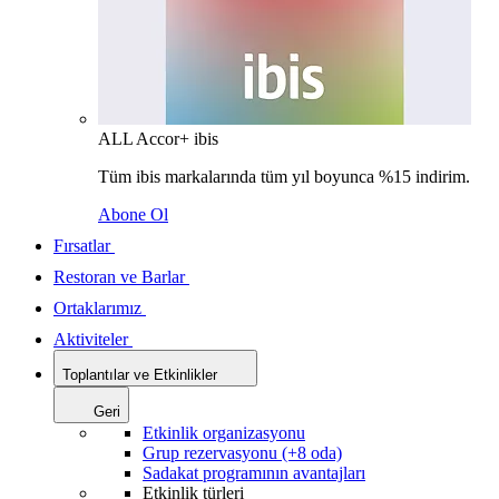
ALL Accor+ ibis
Tüm ibis markalarında tüm yıl boyunca %15 indirim.
Abone Ol
Fırsatlar
Restoran ve Barlar
Ortaklarımız
Aktiviteler
Toplantılar ve Etkinlikler
Geri
Etkinlik organizasyonu
Grup rezervasyonu (+8 oda)
Sadakat programının avantajları
Etkinlik türleri