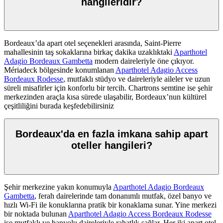
hangileridir?
Bordeaux’da apart otel seçenekleri arasında, Saint-Pierre
mahallesinin taş sokaklarına birkaç dakika uzaklıktaki
Aparthotel
Adagio Bordeaux Gambetta
modern daireleriyle öne çıkıyor.
Mériadeck bölgesinde konumlanan
Aparthotel Adagio Access
Bordeaux Rodesse
, mutfaklı stüdyo ve daireleriyle aileler ve uzun
süreli misafirler için konforlu bir tercih. Chartrons semtine ise şehir
merkezinden araçla kısa sürede ulaşabilir, Bordeaux’nun kültürel
çeşitliliğini burada keşfedebilirsiniz
Bordeaux'da en fazla imkana sahip apart
oteller hangileri?
Şehir merkezine yakın konumuyla
Aparthotel Adagio Bordeaux
Gambetta
, ferah dairelerinde tam donanımlı mutfak, özel banyo ve
hızlı Wi-Fi ile konuklarına pratik bir konaklama sunar. Yine merkezi
bir noktada bulunan
Aparthotel Adagio Access Bordeaux Rodesse
ise mutfaklı ve banyolu daireleriyle rahatlık sağlar. Her iki apart otel,