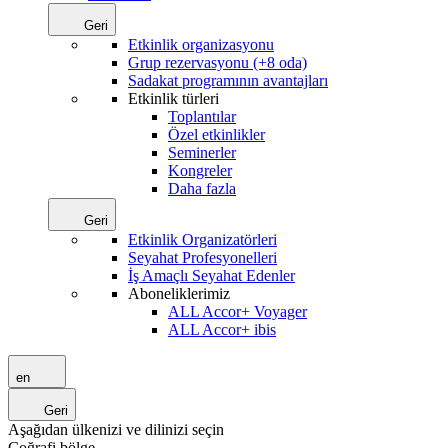
Geri
Etkinlik organizasyonu
Grup rezervasyonu (+8 oda)
Sadakat programının avantajları
Etkinlik türleri
Toplantılar
Özel etkinlikler
Seminerler
Kongreler
Daha fazla
Geri
Etkinlik Organizatörleri
Seyahat Profesyonelleri
İş Amaçlı Seyahat Edenler
Aboneliklerimiz
ALL Accor+ Voyager
ALL Accor+ ibis
en
Geri
Aşağıdan ülkenizi ve dilinizi seçin
Coğrafi bölge