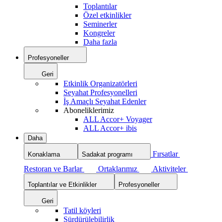
Toplantılar
Özel etkinlikler
Seminerler
Kongreler
Daha fazla
Profesyoneller
Geri
Etkinlik Organizatörleri
Seyahat Profesyonelleri
İş Amaçlı Seyahat Edenler
Aboneliklerimiz
ALL Accor+ Voyager
ALL Accor+ ibis
Daha
Fırsatlar
Konaklama
Sadakat programı
Restoran ve Barlar
Ortaklarımız
Aktiviteler
Toplantılar ve Etkinlikler
Profesyoneller
Geri
Tatil köyleri
Sürdürülebilirlik