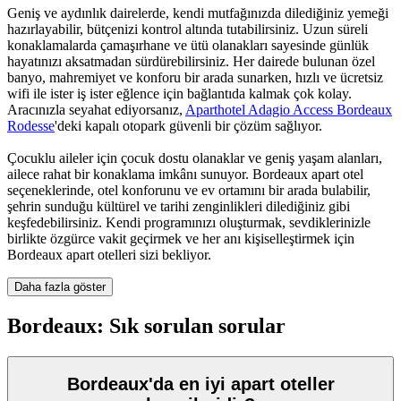
Geniş ve aydınlık dairelerde, kendi mutfağınızda dilediğiniz yemeği
hazırlayabilir, bütçenizi kontrol altında tutabilirsiniz. Uzun süreli
konaklamalarda çamaşırhane ve ütü olanakları sayesinde günlük
hayatınızı aksatmadan sürdürebilirsiniz. Her dairede bulunan özel
banyo, mahremiyet ve konforu bir arada sunarken, hızlı ve ücretsiz
wifi ile ister iş ister eğlence için bağlantıda kalmak çok kolay.
Aracınızla seyahat ediyorsanız,
Aparthotel Adagio Access Bordeaux
Rodesse
'deki kapalı otopark güvenli bir çözüm sağlıyor.
Çocuklu aileler için çocuk dostu olanaklar ve geniş yaşam alanları,
ailece rahat bir konaklama imkânı sunuyor. Bordeaux apart otel
seçeneklerinde, otel konforunu ve ev ortamını bir arada bulabilir,
şehrin sunduğu kültürel ve tarihi zenginlikleri dilediğiniz gibi
keşfedebilirsiniz. Kendi programınızı oluşturmak, sevdiklerinizle
birlikte özgürce vakit geçirmek ve her anı kişiselleştirmek için
Bordeaux apart otelleri sizi bekliyor.
Daha fazla göster
Bordeaux: Sık sorulan sorular
Bordeaux'da en iyi apart oteller