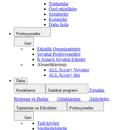
Toplantılar
Özel etkinlikler
Seminerler
Kongreler
Daha fazla
Profesyoneller
Geri
Etkinlik Organizatörleri
Seyahat Profesyonelleri
İş Amaçlı Seyahat Edenler
Aboneliklerimiz
ALL Accor+ Voyager
ALL Accor+ ibis
Daha
Fırsatlar
Konaklama
Sadakat programı
Restoran ve Barlar
Ortaklarımız
Aktiviteler
Toplantılar ve Etkinlikler
Profesyoneller
Geri
Tatil köyleri
Sürdürülebilirlik