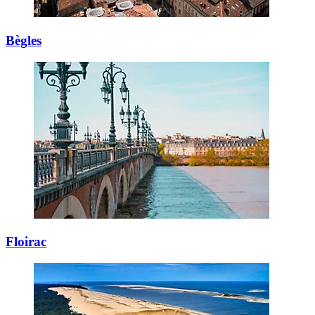
Bègles
Floirac