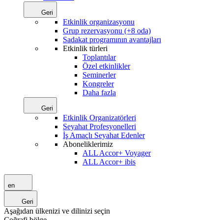
Geri
Etkinlik organizasyonu
Grup rezervasyonu (+8 oda)
Sadakat programının avantajları
Etkinlik türleri
Toplantılar
Özel etkinlikler
Seminerler
Kongreler
Daha fazla
Geri
Etkinlik Organizatörleri
Seyahat Profesyonelleri
İş Amaçlı Seyahat Edenler
Aboneliklerimiz
ALL Accor+ Voyager
ALL Accor+ ibis
en
Geri
Aşağıdan ülkenizi ve dilinizi seçin
Coğrafi bölge