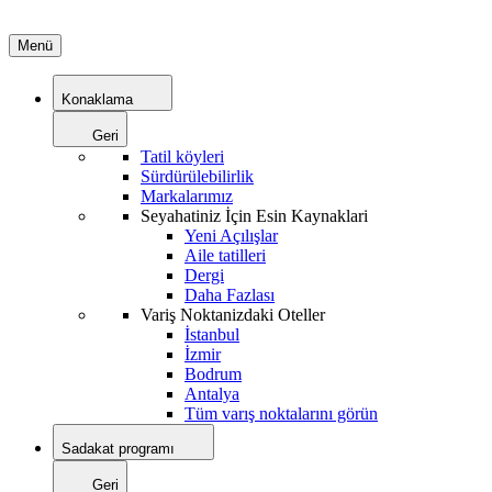
Menü
Konaklama
Geri
Tatil köyleri
Sürdürülebilirlik
Markalarımız
Seyahatiniz İçin Esin Kaynaklari
Yeni Açılışlar
Aile tatilleri
Dergi
Daha Fazlası
Variş Noktanizdaki Oteller
İstanbul
İzmir
Bodrum
Antalya
Tüm varış noktalarını görün
Sadakat programı
Geri