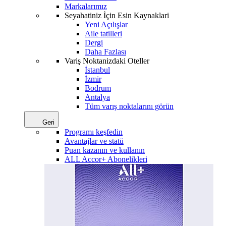
Markalarımız
Seyahatiniz İçin Esin Kaynaklari
Yeni Açılışlar
Aile tatilleri
Dergi
Daha Fazlası
Variş Noktanizdaki Oteller
İstanbul
İzmir
Bodrum
Antalya
Tüm varış noktalarını görün
Geri
Programı keşfedin
Avantajlar ve statü
Puan kazanın ve kullanın
ALL Accor+ Abonelikleri