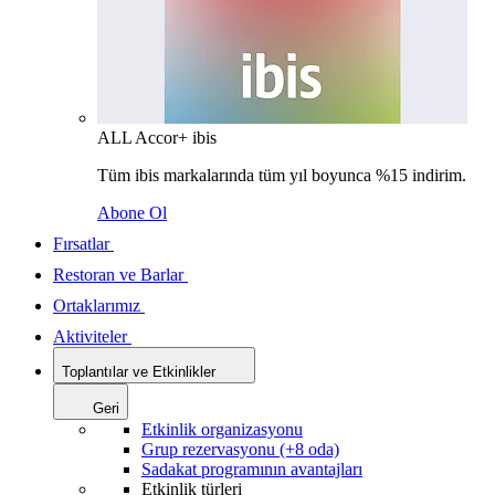
ALL Accor+ ibis
Tüm ibis markalarında tüm yıl boyunca %15 indirim.
Abone Ol
Fırsatlar
Restoran ve Barlar
Ortaklarımız
Aktiviteler
Toplantılar ve Etkinlikler
Geri
Etkinlik organizasyonu
Grup rezervasyonu (+8 oda)
Sadakat programının avantajları
Etkinlik türleri