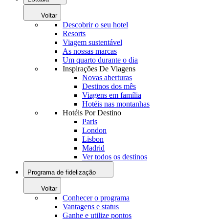
Voltar
Descobrir o seu hotel
Resorts
Viagem sustentável
As nossas marcas
Um quarto durante o dia
Inspirações De Viagens
Novas aberturas
Destinos dos mês
Viagens em família
Hotéis nas montanhas
Hotéis Por Destino
Paris
London
Lisbon
Madrid
Ver todos os destinos
Programa de fidelização
Voltar
Conhecer o programa
Vantagens e status
Ganhe e utilize pontos