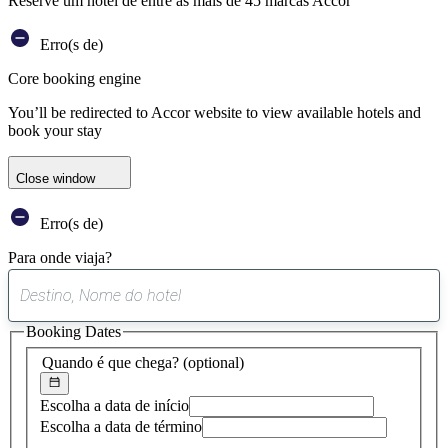
Reserve um hotel de entre as mais de 45 marcas Accor
Erro(s de)
Core booking engine
You’ll be redirected to Accor website to view available hotels and
book your stay
Close window
Erro(s de)
Para onde viaja?
0
sugestão
Booking Dates
encontrada
Quando é que chega?
(optional)
Escolha a data de início
Escolha a data de término