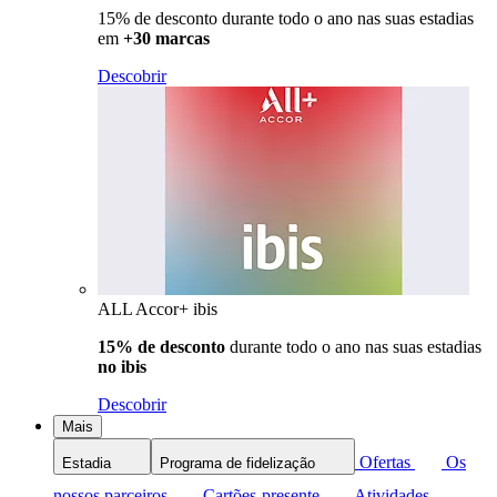
15% de desconto durante todo o ano nas suas estadias
em
+30 marcas
Descobrir
ALL Accor+ ibis
15% de desconto
durante todo o ano nas suas estadias
no ibis
Descobrir
Mais
Ofertas
Os
Estadia
Programa de fidelização
nossos parceiros
Cartões-presente
Atividades