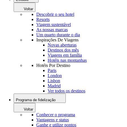
Voltar
Descobrir o seu hotel
Resorts
Viagem sustentável
As nossas marcas
Um quarto durante o dia
Inspirações De Viagens
Novas aberturas
Destinos dos mês
Viagens em família
Hotéis nas montanhas
Hotéis Por Destino
Paris
London
Lisbon
Madrid
Ver todos os destinos
Programa de fidelização
Voltar
Conhecer o programa
Vantagens e status
Ganhe e utilize pontos