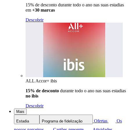
15% de desconto durante todo o ano nas suas estadias
em
+30 marcas
Descobrir
ALL Accor+ ibis
15% de desconto
durante todo o ano nas suas estadias
no ibis
Descobrir
Mais
Ofertas
Os
Estadia
Programa de fidelização
nossos parceiros
Cartões-presente
Atividades