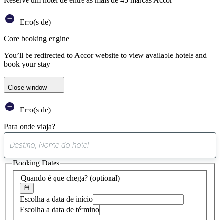
Reserve um hotel de entre as mais de 45 marcas Accor
Erro(s de)
Core booking engine
You’ll be redirected to Accor website to view available hotels and
book your stay
Close window
Erro(s de)
Para onde viaja?
0
sugestão
Booking Dates
encontrada
Quando é que chega?
(optional)
Escolha a data de início
Escolha a data de término