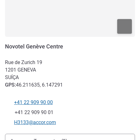
Novotel Genève Centre
Rue de Zurich 19
1201
GENEVA
SUÍÇA
GPS
:
46.211635, 6.147291
+41 22 909 90 00
Telefone
Fax
+41 22 909 90 01
E-mail de contacto
H3133@accor.com
Acesso e transporte