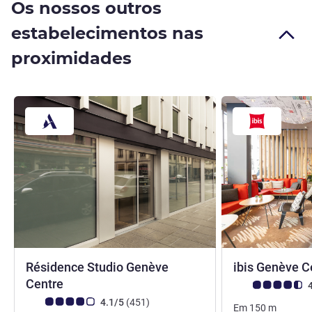
Os nossos outros
estabelecimentos nas
proximidades
Résidence Studio Genève
ibis Genève C
2 estrelas
Centre
Nota clientes Avi
4
Nota clientes Avis (Classificação ALL)
comentários
4.1/5
(451
)
Em
150
m