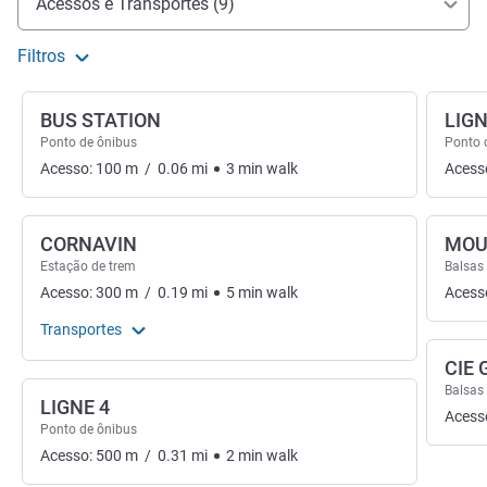
Acessos e Transportes (9)
Filtros
BUS STATION
LIGN
Ponto de ônibus
Ponto 
Acesso:
100
m
/
0.06
mi
3
min
walk
Acess
CORNAVIN
MOU
Estação de trem
Balsas
Acesso:
300
m
/
0.19
mi
5
min
walk
Acess
Transportes
CIE
Balsas
LIGNE 4
Acess
Ponto de ônibus
Acesso:
500
m
/
0.31
mi
2
min
walk