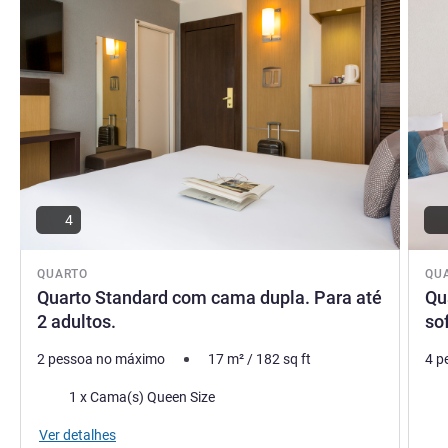
banho turco e sala de massagem. Reserve agora para uma
experiência excecional.
Nicolas GOUREAU, Gestão hoteleira
4
QUARTO
QU
Quarto Standard com cama dupla. Para até
Qu
2 adultos.
so
2 pessoa no máximo
17
m²
/
182
sq ft
4 p
Cama
Ca
1 x Cama(s) Queen Size
Vist
Ver detalhes