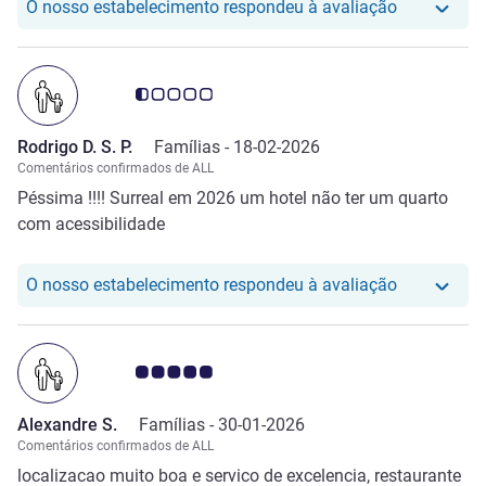
O nosso hot
O nosso estabelecimento respondeu à avaliação
Nota clientes Avis 0.5/5
Rodrigo D. S. P.
Famílias -
18-02-2026
Comentários confirmados de ALL
Péssima !!!! Surreal em 2026 um hotel não ter um quarto
com acessibilidade
O nosso hot
O nosso estabelecimento respondeu à avaliação
Nota clientes Avis 5.0/5
Alexandre S.
Famílias -
30-01-2026
Comentários confirmados de ALL
localizacao muito boa e servico de excelencia, restaurante