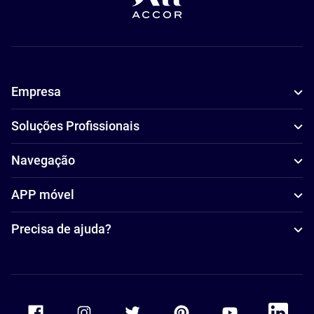
Empresa
Soluções Profissionais
Navegação
APP móvel
Precisa de ajuda?
Accor Facebook
Accor Instagram
Accor Twitter
Accor Pinterest
Accor Youtube
Accor Li