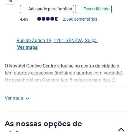
Adequado para famílias
Ecocertificado
Nota clientes Avis (Classificação ALL)
2.696 comentários
4.4/5
Rue de Zurich 19, 1201 GENEVA, Suíça
-
Ver mapa
O Novotel Genève Centre situa-se no centro da cidade e
Descrição
tem quartos espaçosos (incluindo quartos com varanda).
O nosso hotel em Genebra tem 5 salas de reuniões. É
perfeito para organizar reuniões. Relaxe depois do trabalho
ou de um dia de visitas à nossa região na nossa área de
Ver mais
bem-estar, que inclui uma sauna, banho turco e um centro
Novotel Genève Centre
de fitness. Comece bem o dia com um completo e variado
pequeno-almoço, com pratos saborosos e saudáveis do
As nossas opções de
Gourmet Bar! A vida é boa no Novotel.