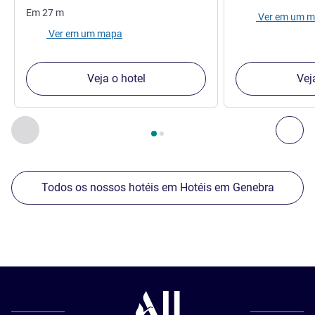
Em
27
m
Ver em um 
Ver em um mapa
Veja o hotel
Vej
Página
1
de
2
, Os nossos outros estabelecimentos nas proxim
Anterior - Os nossos outros estabelecimentos nas proxim
Seg
Todos os nossos hotéis em Hotéis em Genebra