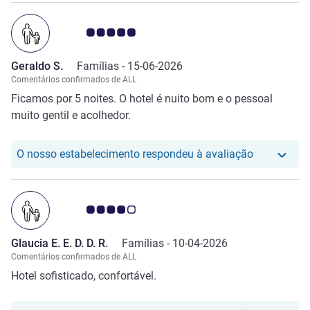
Nota clientes Avis 5.0/5
Geraldo S.
Famílias -
15-06-2026
Comentários confirmados de ALL
Ficamos por 5 noites. O hotel é nuito bom e o pessoal
muito gentil e acolhedor.
O nosso hot
O nosso estabelecimento respondeu à avaliação
Nota clientes Avis 4.0/5
Glaucia E. E. D. D. R.
Famílias -
10-04-2026
Comentários confirmados de ALL
Hotel sofisticado, confortável.