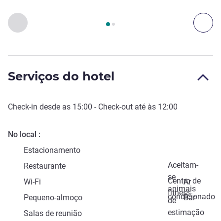
Página
1
de
2
, Acessos e Transportes 1 :, Acessos e Transport
Anterior - Acessos e Transportes
Seg
Serviços do hotel
Check-in
desde as
15:00
-
Check-out
até às
12:00
No local
Estacionamento
Aceitam-
Restaurante
se
Centro de
Wi-Fi
Ar
animais
fitness
condicionado
Pequeno-almoço
Bar
de
estimação
Salas de reunião