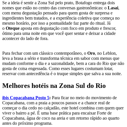
Se a ideia é sentir a Zona Sul pelo prato, Botafogo entrega dois
nomes que estão no centro das conversas gastronômicas: o
Lasai
,
com menu degustação pensado para quem gosta de surpresa e
ingredientes bem tratados, e a experiência coletiva que começa no
mesmo horário, por isso a pontualidade faz parte do ritual. Já
o
Oteque
aposta em degustação com foco em produto e frescor,
ótimo para uma noite em que você quer sentar e deixar a cidade
acontecer do lado de fora.
Para fechar com um clássico contemporâneo, o
Oro
, no Leblon,
leva a brasa a sério e transforma técnica em sabor com menus que
mudam conforme o dia e a sazonalidade, bem a cara do Rio que não
gosta de coisa engessada. Como esses lugares costumam lotar,
reservar com antecedência é o truque simples que salva a sua noite.
Melhores hotéis na Zona Sul do Rio
ibis Copacabana Posto 5
:
Para ficar no meio do movimento de
Copacabana, com a praia a poucos passos e a chance real de
começar o dia cedo no calçadão, este hotel combina com quem quer
viver o bairro a pé. É uma base prática para encaixar Forte de
Copacabana, água de coco na areia e um retorno rápido ao quarto
antes do próximo programa.