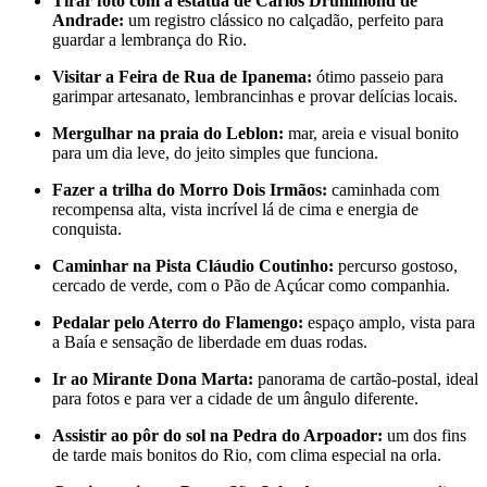
Tirar foto com a estátua de Carlos Drummond de
Andrade:
um registro clássico no calçadão, perfeito para
guardar a lembrança do Rio.
Visitar a Feira de Rua de Ipanema:
ótimo passeio para
garimpar artesanato, lembrancinhas e provar delícias locais.
Mergulhar na praia do Leblon:
mar, areia e visual bonito
para um dia leve, do jeito simples que funciona.
Fazer a trilha do Morro Dois Irmãos:
caminhada com
recompensa alta, vista incrível lá de cima e energia de
conquista.
Caminhar na Pista Cláudio Coutinho:
percurso gostoso,
cercado de verde, com o Pão de Açúcar como companhia.
Pedalar pelo Aterro do Flamengo:
espaço amplo, vista para
a Baía e sensação de liberdade em duas rodas.
Ir ao Mirante Dona Marta:
panorama de cartão-postal, ideal
para fotos e para ver a cidade de um ângulo diferente.
Assistir ao pôr do sol na Pedra do Arpoador:
um dos fins
de tarde mais bonitos do Rio, com clima especial na orla.