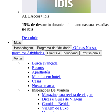
ALL Accor+ ibis
15% de desconto
durante todo o ano nas suas estadias
no ibis
Descobrir
Mais
Ofertas
Nossos
Hospedagem
Programa de fidelidade
parceiros
Atividades
Events & Co-working
Profissionais
Voltar
Busca avançada
Resorts
Aparthotéis
Moradia em hotéis
Casas
Nossas marcas
Inspirações De Viagem
Magazine, sua revista de viagem
Dicas e Guias de Viagem
Comida e Bebida
Viagem de Luxo