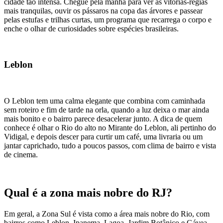
cidade tão intensa. Chegue pela manhã para ver as vitórias-régias
mais tranquilas, ouvir os pássaros na copa das árvores e passear
pelas estufas e trilhas curtas, um programa que recarrega o corpo e
enche o olhar de curiosidades sobre espécies brasileiras.
Leblon
O Leblon tem uma calma elegante que combina com caminhada
sem roteiro e fim de tarde na orla, quando a luz deixa o mar ainda
mais bonito e o bairro parece desacelerar junto. A dica de quem
conhece é olhar o Rio do alto no Mirante do Leblon, ali pertinho do
Vidigal, e depois descer para curtir um café, uma livraria ou um
jantar caprichado, tudo a poucos passos, com clima de bairro e vista
de cinema.
Qual é a zona mais nobre do RJ?
Em geral, a Zona Sul é vista como a área mais nobre do Rio, com
bairros como Leblon, Ipanema, Lagoa, Jardim Botânico e Gávea