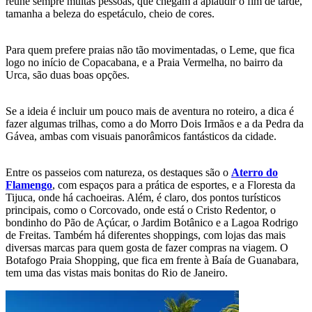
reúne sempre muitas pessoas, que chegam a aplaudir o fim de tarde,
tamanha a beleza do espetáculo, cheio de cores.
Para quem prefere praias não tão movimentadas, o Leme, que fica
logo no início de Copacabana, e a Praia Vermelha, no bairro da
Urca, são duas boas opções.
Se a ideia é incluir um pouco mais de aventura no roteiro, a dica é
fazer algumas trilhas, como a do Morro Dois Irmãos e a da Pedra da
Gávea, ambas com visuais panorâmicos fantásticos da cidade.
Entre os passeios com natureza, os destaques são o
Aterro do
Flamengo
, com espaços para a prática de esportes, e a Floresta da
Tijuca, onde há cachoeiras. Além, é claro, dos pontos turísticos
principais, como o Corcovado, onde está o Cristo Redentor, o
bondinho do Pão de Açúcar, o Jardim Botânico e a Lagoa Rodrigo
de Freitas. Também há diferentes shoppings, com lojas das mais
diversas marcas para quem gosta de fazer compras na viagem. O
Botafogo Praia Shopping, que fica em frente à Baía de Guanabara,
tem uma das vistas mais bonitas do Rio de Janeiro.