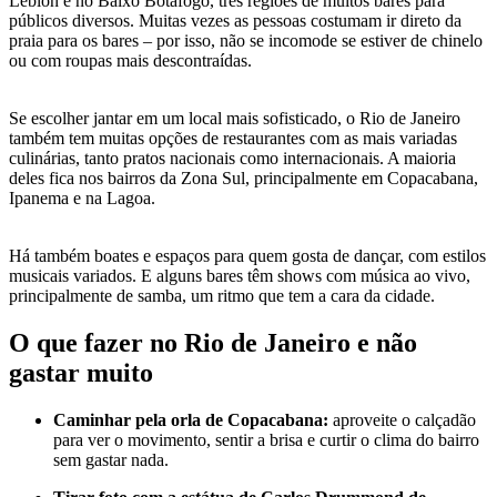
Leblon e no Baixo Botafogo, três regiões de muitos bares para
públicos diversos. Muitas vezes as pessoas costumam ir direto da
praia para os bares – por isso, não se incomode se estiver de chinelo
ou com roupas mais descontraídas.
Se escolher jantar em um local mais sofisticado, o Rio de Janeiro
também tem muitas opções de restaurantes com as mais variadas
culinárias, tanto pratos nacionais como internacionais. A maioria
deles fica nos bairros da Zona Sul, principalmente em Copacabana,
Ipanema e na Lagoa.
Há também boates e espaços para quem gosta de dançar, com estilos
musicais variados. E alguns bares têm shows com música ao vivo,
principalmente de samba, um ritmo que tem a cara da cidade.
O que fazer no Rio de Janeiro e não
gastar muito
Caminhar pela orla de Copacabana:
aproveite o calçadão
para ver o movimento, sentir a brisa e curtir o clima do bairro
sem gastar nada.