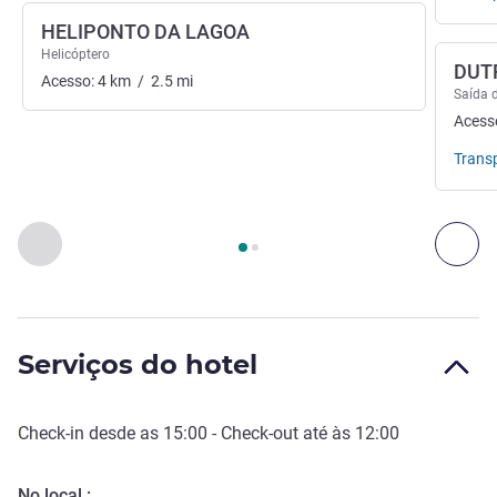
HELIPONTO DA LAGOA
Helicóptero
DUT
Acesso:
4
km
/
2.5
mi
Saída 
Acess
Trans
Página
1
de
2
, Acessos e Transportes 1 :, Acessos e Transport
Anterior - Acessos e Transportes
Seg
Serviços do hotel
Check-in
desde as
15:00
-
Check-out
até às
12:00
No local