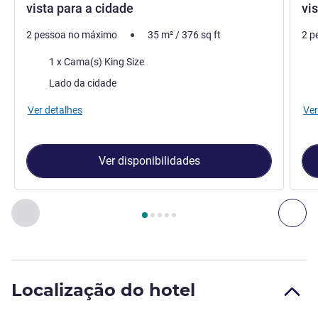
vista para a cidade
vi
2 pessoa no máximo
35
m²
/
376
sq ft
2 p
Cama
Ca
1 x Cama(s) King Size
Vistas:
Vist
Lado da cidade
Ver detalhes
Ver
Ver disponibilidades
Página
1
de
5
, Quarto 1 : Quarto Fairmont - cama de tamanho 
Anterior - Quarto
Seg
Localização do hotel