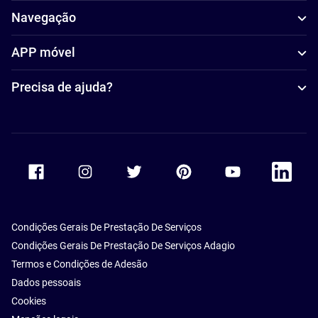
Navegação
APP móvel
Precisa de ajuda?
Accor Facebook
Accor Instagram
Accor Twitter
Accor Pinterest
Accor Youtube
Accor Li
Condições Gerais De Prestação De Serviços
Condições Gerais De Prestação De Serviços Adagio
Termos e Condições de Adesão
Dados pessoais
Cookies