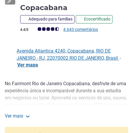
5 estrelas
Copacabana
Adequado para famílias
Ecocertificado
Nota clientes Avis (Classificação ALL)
4.643 comentários
4.4/5
Avenida Atlantica 4240, Copacabana, RIO DE
JANEIRO - RJ, 22070002 RIO DE JANEIRO, Brasil
-
Ver mapa
No Fairmont Rio de Janeiro Copacabana, desfrute de uma
Descrição
experiência única e incomparável durante a sua estadia
em negócios ou lazer. Aproveite os serviços de spa, sauna,
massagens e salão de beleza no Fairmont SPA, bem como
a piscina infinita para rejuvenescer a sua energia. Hotel de
Ver mais
luxo com café, bar de mixologia, deliciosa marisqueira,
Fairmont Rio de Janeiro Copacabana
salas de reuniões e eventos, além de belas vistas