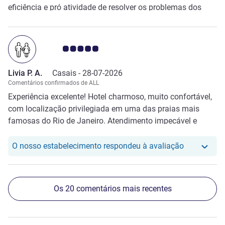
eficiência e pró atividade de resolver os problemas dos
hóspedes. Parabéns Fairmont pela alta qualidade de seus
colaboradores do espaço GOLD, um diferencial de peso no
hotel. Atenciosamente. DENIZAR V.
Nota clientes Avis 5.0/5
Livia P. A.
Casais -
28-07-2026
Comentários confirmados de ALL
Experiência excelente! Hotel charmoso, muito confortável,
com localização privilegiada em uma das praias mais
famosas do Rio de Janeiro. Atendimento impecável e
encantamento em cada detalhe.
O nosso hot
O nosso estabelecimento respondeu à avaliação
Os 20 comentários mais recentes