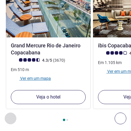
Grand Mercure Rio de Janeiro
ibis Copacab
5 estrelas
Copacabana
Nota clientes Avi
4
Nota clientes Avis (Classificação ALL)
comentários
4.3/5
(3670
)
Em
1.105
km
Em
510
m
Ver em um 
Ver em um mapa
Veja o hotel
Vej
Página
1
de
2
, Os nossos outros estabelecimentos nas proxim
Anterior - Os nossos outros estabelecimentos nas proxim
Seg