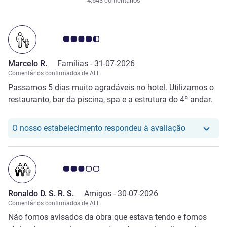
4.643 comentários
Nota clientes Avis 4.5/5
Marcelo R.
Famílias -
31-07-2026
Comentários confirmados de ALL
Passamos 5 dias muito agradáveis no hotel. Utilizamos o
restauranto, bar da piscina, spa e a estrutura do 4º andar.
O nosso hot
O nosso estabelecimento respondeu à avaliação
Nota clientes Avis 3.0/5
Ronaldo D. S. R. S.
Amigos -
30-07-2026
Comentários confirmados de ALL
Não fomos avisados da obra que estava tendo e fomos