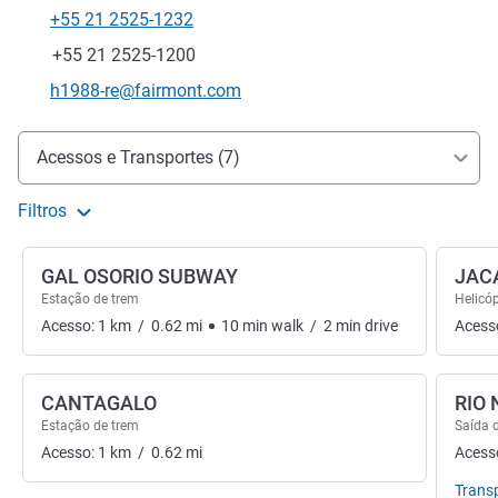
+55 21 2525-1232
Telefone
Fax
+55 21 2525-1200
E-mail de contacto
h1988-re@fairmont.com
Acesso e transporte
Acessos e Transportes (7)
Filtros
GAL OSORIO SUBWAY
JAC
Estação de trem
Helicó
Acesso:
1
km
/
0.62
mi
10
min
walk
/
2
min
drive
Acess
CANTAGALO
RIO 
Estação de trem
Saída 
Acesso:
1
km
/
0.62
mi
Acess
Trans