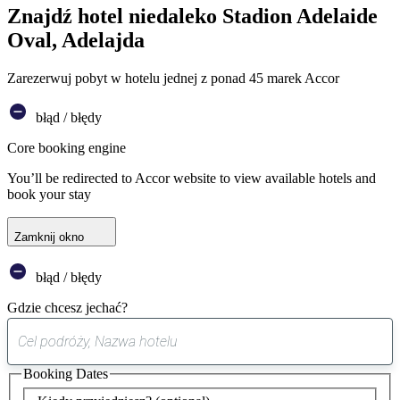
Znajdź hotel niedaleko Stadion Adelaide
Oval, Adelajda
Zarezerwuj pobyt w hotelu jednej z ponad 45 marek Accor
błąd / błędy
Core booking engine
You’ll be redirected to Accor website to view available hotels and
book your stay
Zamknij okno
błąd / błędy
Gdzie chcesz jechać?
0
sugestia
Booking Dates
została
znaleziona