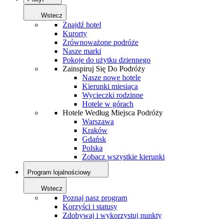
Wstecz
Znajdź hotel
Kurorty
Zrównoważone podróże
Nasze marki
Pokoje do użytku dziennego
Zainspiruj Się Do Podróży
Nasze nowe hotele
Kierunki miesiąca
Wycieczki rodzinne
Hotele w górach
Hotele Według Miejsca Podróży
Warszawa
Kraków
Gdańsk
Polska
Zobacz wszystkie kierunki
Program lojalnościowy
Wstecz
Poznaj nasz program
Korzyści i statusy
Zdobywaj i wykorzystuj punkty