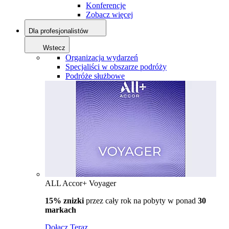
Konferencje
Zobacz więcej
Dla profesjonalistów
Wstecz
Organizacja wydarzeń
Specjaliści w obszarze podróży
Podróże służbowe
ALL Accor+ Voyager
15% znizki
przez cały rok na pobyty w ponad
30
markach
Dołącz Teraz