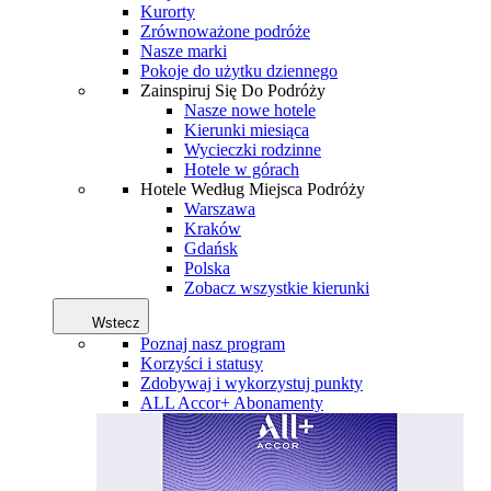
Kurorty
Zrównoważone podróże
Nasze marki
Pokoje do użytku dziennego
Zainspiruj Się Do Podróży
Nasze nowe hotele
Kierunki miesiąca
Wycieczki rodzinne
Hotele w górach
Hotele Według Miejsca Podróży
Warszawa
Kraków
Gdańsk
Polska
Zobacz wszystkie kierunki
Wstecz
Poznaj nasz program
Korzyści i statusy
Zdobywaj i wykorzystuj punkty
ALL Accor+ Abonamenty