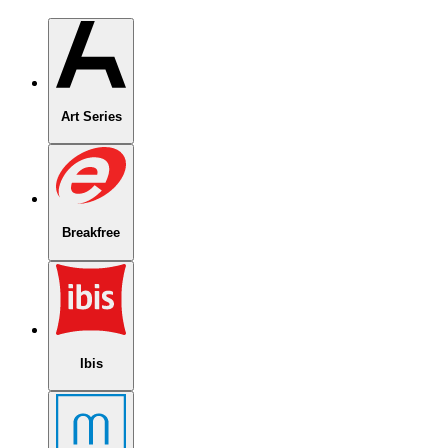
Art Series
Breakfree
Ibis