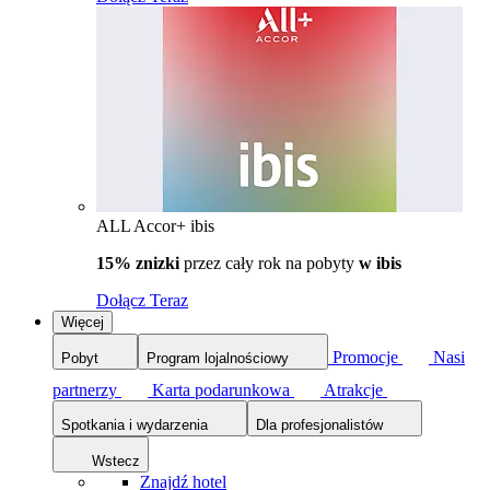
ALL Accor+ ibis
15% znizki
przez cały rok na pobyty
w ibis
Dołącz Teraz
Więcej
Promocje
Nasi
Pobyt
Program lojalnościowy
partnerzy
Karta podarunkowa
Atrakcje
Spotkania i wydarzenia
Dla profesjonalistów
Wstecz
Znajdź hotel