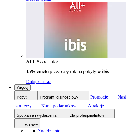
ALL Accor+ ibis
15% znizki
przez cały rok na pobyty
w ibis
Dołącz Teraz
Więcej
Promocje
Nasi
Pobyt
Program lojalnościowy
partnerzy
Karta podarunkowa
Atrakcje
Spotkania i wydarzenia
Dla profesjonalistów
Wstecz
Znajdź hotel