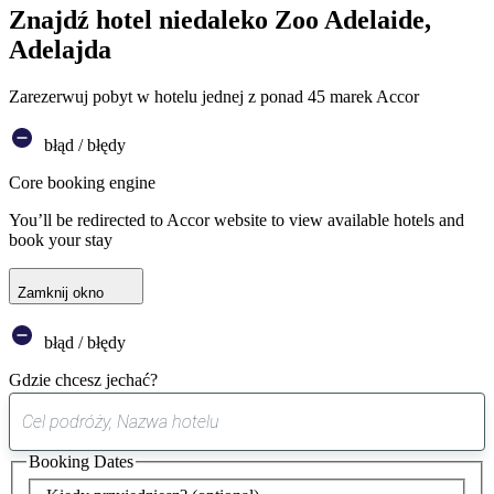
Znajdź hotel niedaleko Zoo Adelaide,
Adelajda
Zarezerwuj pobyt w hotelu jednej z ponad 45 marek Accor
błąd / błędy
Core booking engine
You’ll be redirected to Accor website to view available hotels and
book your stay
Zamknij okno
błąd / błędy
Gdzie chcesz jechać?
0
sugestia
Booking Dates
została
znaleziona