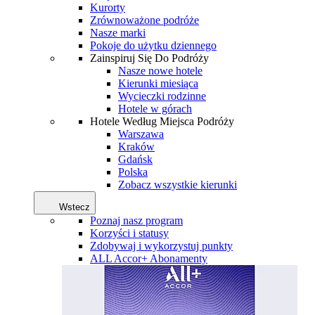
Kurorty
Zrównoważone podróże
Nasze marki
Pokoje do użytku dziennego
Zainspiruj Się Do Podróży
Nasze nowe hotele
Kierunki miesiąca
Wycieczki rodzinne
Hotele w górach
Hotele Według Miejsca Podróży
Warszawa
Kraków
Gdańsk
Polska
Zobacz wszystkie kierunki
Wstecz
Poznaj nasz program
Korzyści i statusy
Zdobywaj i wykorzystuj punkty
ALL Accor+ Abonamenty