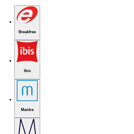
Breakfree
Ibis
Mantra