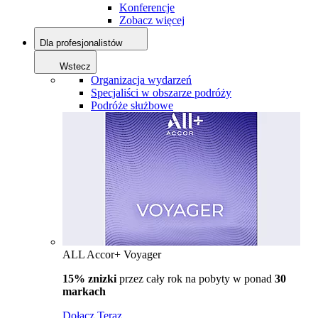
Konferencje
Zobacz więcej
Dla profesjonalistów
Wstecz
Organizacja wydarzeń
Specjaliści w obszarze podróży
Podróże służbowe
ALL Accor+ Voyager
15% znizki
przez cały rok na pobyty w ponad
30
markach
Dołącz Teraz