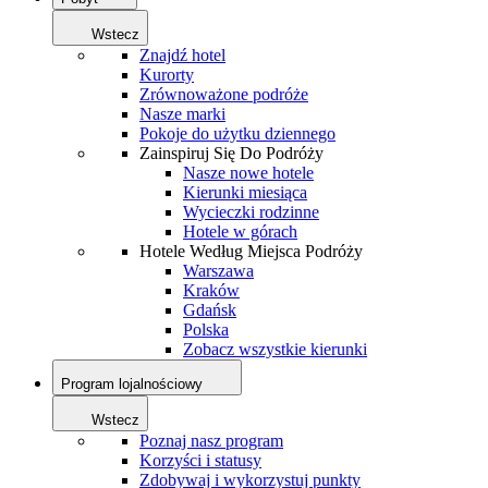
Wstecz
Znajdź hotel
Kurorty
Zrównoważone podróże
Nasze marki
Pokoje do użytku dziennego
Zainspiruj Się Do Podróży
Nasze nowe hotele
Kierunki miesiąca
Wycieczki rodzinne
Hotele w górach
Hotele Według Miejsca Podróży
Warszawa
Kraków
Gdańsk
Polska
Zobacz wszystkie kierunki
Program lojalnościowy
Wstecz
Poznaj nasz program
Korzyści i statusy
Zdobywaj i wykorzystuj punkty