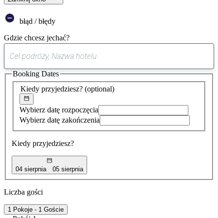
błąd / błędy
Gdzie chcesz jechać?
0
sugestia
Booking Dates
została
znaleziona
Kiedy przyjedziesz?
(optional)
Wybierz datę rozpoczęcia
Wybierz datę zakończenia
Kiedy przyjedziesz?
04 sierpnia
05 sierpnia
Liczba gości
1 Pokoje - 1 Goście