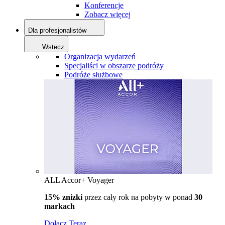
Konferencje
Zobacz więcej
Dla profesjonalistów
Wstecz
Organizacja wydarzeń
Specjaliści w obszarze podróży
Podróże służbowe
ALL Accor+ Voyager
15% znizki
przez cały rok na pobyty w ponad
30
markach
Dołącz Teraz