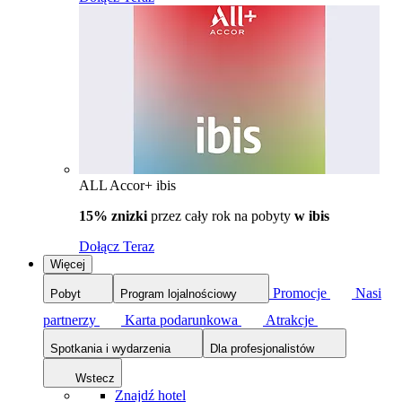
ALL Accor+ ibis
15% znizki
przez cały rok na pobyty
w ibis
Dołącz Teraz
Więcej
Promocje
Nasi
Pobyt
Program lojalnościowy
partnerzy
Karta podarunkowa
Atrakcje
Spotkania i wydarzenia
Dla profesjonalistów
Wstecz
Znajdź hotel