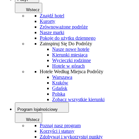
Wstecz
Znajdź hotel
Kurorty
Zrównoważone podróże
Nasze marki
Pokoje do użytku dziennego
Zainspiruj Się Do Podróży
Nasze nowe hotele
Kierunki miesiąca
Wycieczki rodzinne
Hotele w górach
Hotele Według Miejsca Podróży
Warszawa
Kraków
Gdańsk
Polska
Zobacz wszystkie kierunki
Program lojalnościowy
Wstecz
Poznaj nasz program
Korzyści i statusy
Zdobywaj i wykorzystuj punkty