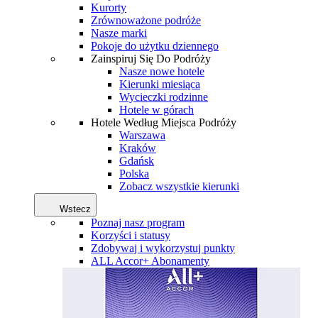
Kurorty
Zrównoważone podróże
Nasze marki
Pokoje do użytku dziennego
Zainspiruj Się Do Podróży
Nasze nowe hotele
Kierunki miesiąca
Wycieczki rodzinne
Hotele w górach
Hotele Według Miejsca Podróży
Warszawa
Kraków
Gdańsk
Polska
Zobacz wszystkie kierunki
Wstecz
Poznaj nasz program
Korzyści i statusy
Zdobywaj i wykorzystuj punkty
ALL Accor+ Abonamenty