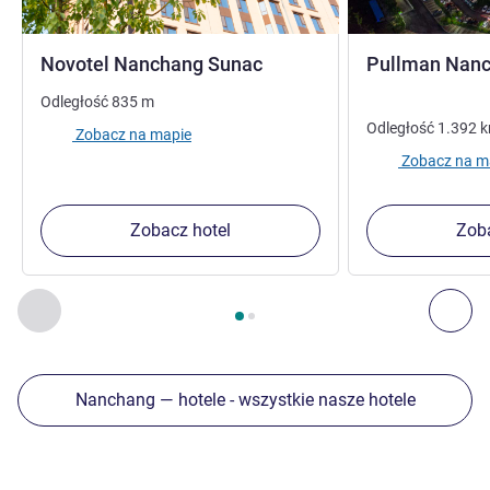
4 gwiazdki
Novotel Nanchang Sunac
Pullman Nan
Odległość
835
m
Odległość
1.392
Zobacz na mapie
Zobacz na m
Zobacz hotel
Zoba
Strona
1
z
2
, Inne nasze placówki w pobliżu 1 :, Inne nasze pl
Poprzedni - Inne nasze placówki w pobliżu
Nas
Nanchang — hotele - wszystkie nasze hotele