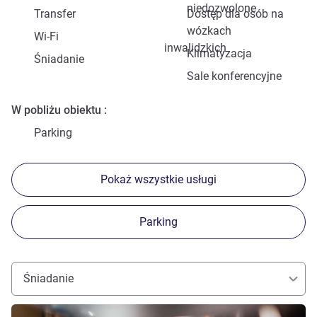
niedozwolone
Transfer
Dostęp dla osób na
wózkach
Wi-Fi
inwalidzkich
Klimatyzacja
Śniadanie
Sale konferencyjne
W pobliżu obiektu
Parking
Pokaż wszystkie usługi
Parking
Śniadanie
Pokaż szczegóły