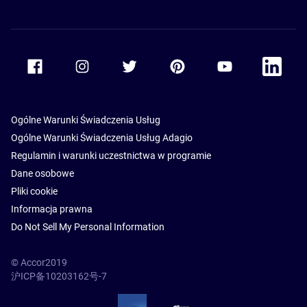
Accor Facebook
Accor Instagram
Accor Twitter
Accor Pinterest
Accor Youtube
Accor Li
Ogólne Warunki Świadczenia Usług
Ogólne Warunki Świadczenia Usług Adagio
Regulamin i warunki uczestnictwa w programie
Dane osobowe
Pliki cookie
Informacja prawna
Do Not Sell My Personal Information
© Accor2019
沪ICP备10203162号-7
SSL Secure – globalSign