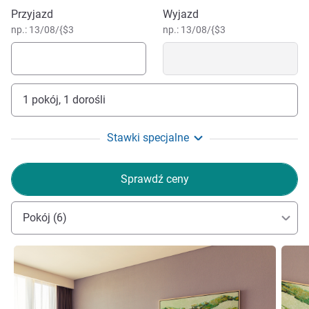
Zarezerwuj ten hotel
Przyjazd
Wyjazd
np.: 13/08/{$3
np.: 13/08/{$3
1 pokój, 1 dorośli
Stawki specjalne
Sprawdź ceny
Pokój (6)
Pokaż szczegóły
Pokaż