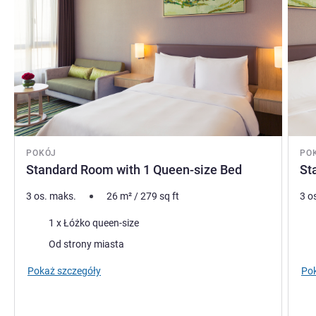
POKÓJ
PO
Standard Room with 1 Queen-size Bed
St
3 os. maks.
26
m²
/
279
sq ft
3 o
Pościel
Poś
1 x Łóżko queen-size
Widoki:
Wid
Od strony miasta
Pokaż szczegóły
Pok