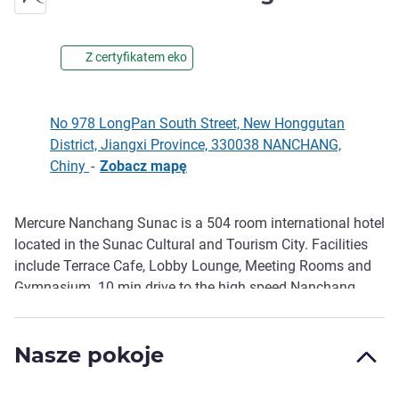
Z certyfikatem eko
No 978 LongPan South Street, New Honggutan
District, Jiangxi Province, 330038 NANCHANG,
Chiny
-
Zobacz mapę
Mercure Nanchang Sunac is a 504 room international hotel
Opis
located in the Sunac Cultural and Tourism City. Facilities
include Terrace Cafe, Lobby Lounge, Meeting Rooms and
Gymnasium. 10 min drive to the high speed Nanchang
West station, 50 min to Changbei International Airport
Nasze pokoje