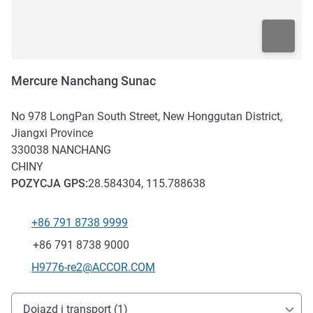
Mercure Nanchang Sunac
No 978 LongPan South Street, New Honggutan District,
Jiangxi Province
330038
NANCHANG
CHINY
POZYCJA
GPS
:
28.584304, 115.788638
+86 791 8738 9999
Telefon
Faks
+86 791 8738 9000
Kontaktowy adres e-mail
H9776-re2@ACCOR.COM
Dojazd i transport
Dojazd i transport (1)