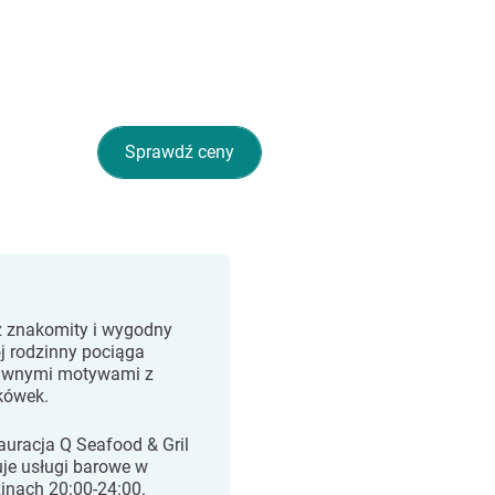
Sprawdź ceny
 znakomity i wygodny
j rodzinny pociąga
awnymi motywami z
kówek.
auracja Q Seafood & Gril
uje usługi barowe w
inach 20:00-24:00.