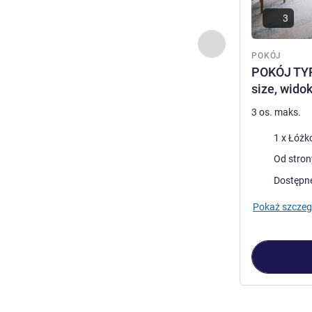
3
Poprzedni - Pokój
POKÓJ
POKÓJ TYP
size, wido
3 os. maks.
Pościel
1 x Łóżko
Widoki:
Od stron
Dostępn
Pokaż szczeg
Strona
1
z
4
, Po