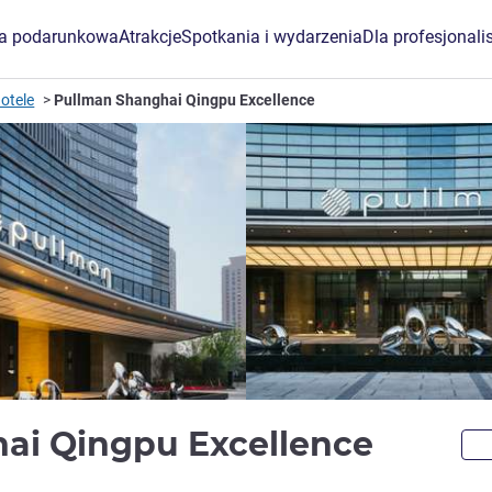
ta podarunkowa
Atrakcje
Spotkania i wydarzenia
Dla profesjonali
otele
Pullman Shanghai Qingpu Excellence
5 gwi
ai Qingpu Excellence