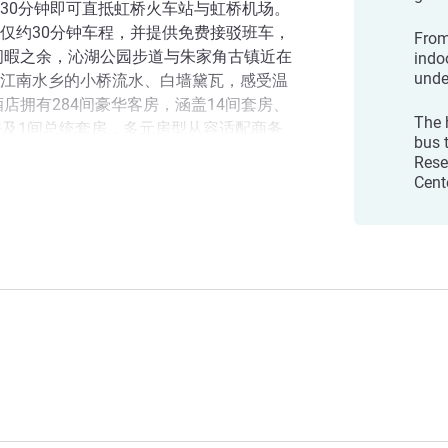
30分钟即可直抵虹桥火车站与虹桥机场。
仅约30分钟车程，并提供免费接驳班车，
From
闲暇之余，沁湖公园步道与朱家角古镇近在
indo
unde
江南水乡的小桥流水、白墙黛瓦，感受温
店拥有284间豪华客房，涵盖14间套房、
The h
房及1间总统套房，多元房型从容适配商务
bus 
酒店配备蓝·中餐厅设有7间雅致包间，主
Rese
越·咖啡全日制餐厅供应自助早餐，为每一
Cent
gpu Excellence
青·荟海鲜牛排馆甄选优质熟成牛肉及六国
切换为酒吧模式，为您注入Ariette般的悠然活
0平方米无柱式宴会厅、多间多功能会议室，
温泳池。无论是公务会议、周边游览、健
在此从容切换，全力以赴，或放松休憩，
酒店这方动静相宜的天地。 在这里，每一
。 全力以赴，或放松休憩，任您选择。