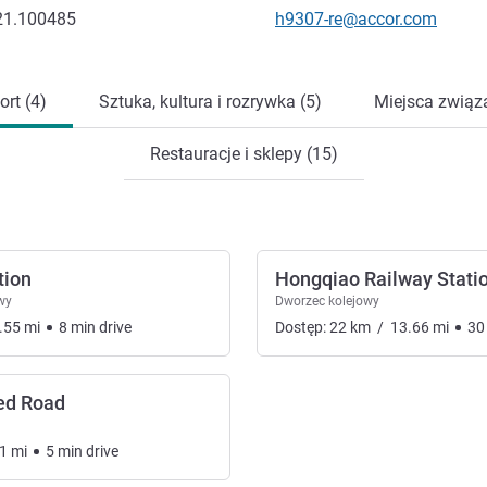
Kontaktowy adres e-mail
21.100485
h9307-re@accor.com
ort (4)
Sztuka, kultura i rozrywka (5)
Miejsca związa
Restauracje i sklepy (15)
tion
Hongqiao Railway Stati
wy
Dworzec kolejowy
.55
mi
8
min
drive
Dostęp:
22
km
/
13.66
mi
30
ed Road
1
mi
5
min
drive