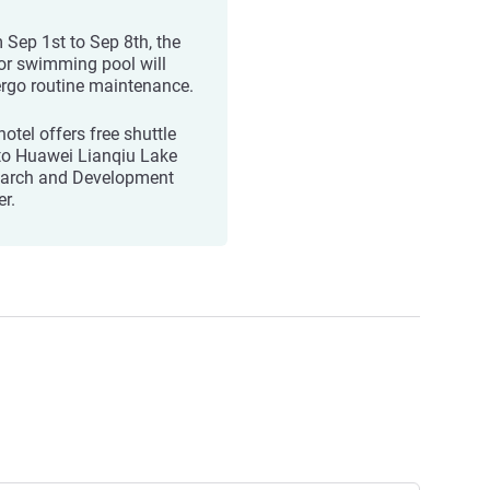
 Sep 1st to Sep 8th, the
or swimming pool will
rgo routine maintenance.
otel offers free shuttle
to Huawei Lianqiu Lake
arch and Development
er.