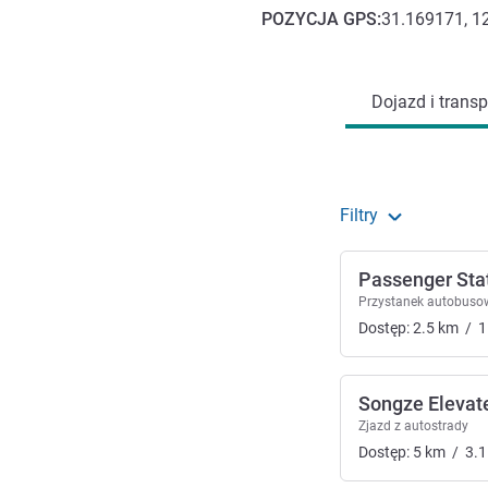
POZYCJA
GPS
:
31.169171, 1
Dojazd i transport
Dojazd i transp
Filtry
Passenger Sta
Przystanek autobuso
Dostęp:
2.5
km
/
1
Songze Elevat
Zjazd z autostrady
Dostęp:
5
km
/
3.1