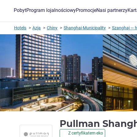
Pobyt
Program lojalnościowy
Promocje
Nasi partnerzy
Kar
Hotels
Azja
Chiny
Shanghai-Municipality
Szanghaj — h
Pullman Shangh
Z certyfikatem eko