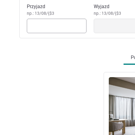
Zarezerwuj ten hotel
Przyjazd
Wyjazd
np.: 13/08/{$3
np.: 13/08/{$3
Po
Pokaż szczeg