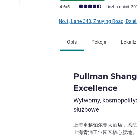
Ocena klientów (Ocena ALL)
4.6/5
Liczba opinii: 20
No.1, Lane 340, Zhuying Road, Dzie
Opis
Pokoje
Lokaliz
Pullman Shang
Excellence
Wytworny, kosmopolityc
służbowe
上海卓越铂尔曼大酒店，系法
上海青浦工业园区核心腹地。