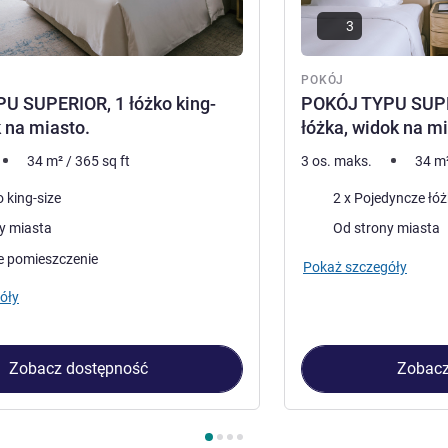
3
POKÓJ
U SUPERIOR, 1 łóżko king-
POKÓJ TYPU SUPE
k na miasto.
łóżka, widok na mi
34
m²
/
365
sq ft
3 os. maks.
34
m
Pościel
 king-size
2 x Pojedyncze łó
Widoki:
y miasta
Od strony miasta
e pomieszczenie
Pokaż szczegóły
óły
Zobacz dostępność
Zobacz
kój 1 : POKÓJ TYPU SUPERIOR, 1 łóżko king-size, widok na mias