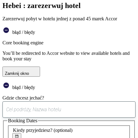
Hebei : zarezerwuj hotel
Zarezerwuj pobyt w hotelu jednej z ponad 45 marek Accor
błąd / błędy
Core booking engine
You’ll be redirected to Accor website to view available hotels and
book your stay
Zamknij okno
błąd / błędy
Gdzie chcesz jechać?
0
sugestia
Booking Dates
została
znaleziona
Kiedy przyjedziesz?
(optional)