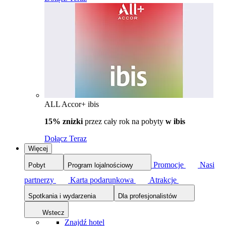
ALL Accor+ ibis
15% znizki
przez cały rok na pobyty
w ibis
Dołącz Teraz
Więcej
Promocje
Nasi
Pobyt
Program lojalnościowy
partnerzy
Karta podarunkowa
Atrakcje
Spotkania i wydarzenia
Dla profesjonalistów
Wstecz
Znajdź hotel