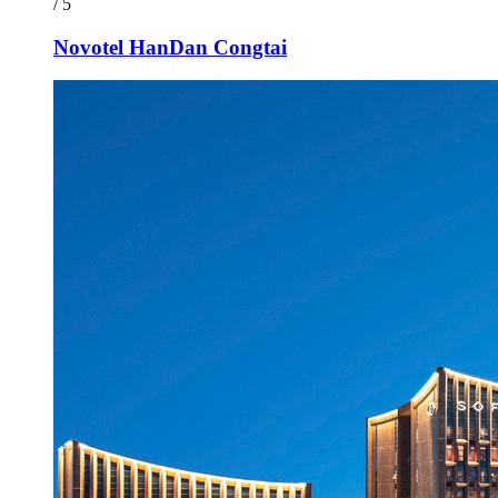
/ 5
Novotel HanDan Congtai