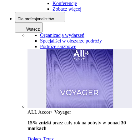
Konferencje
Zobacz więcej
Dla profesjonalistów
Wstecz
Organizacja wydarzeń
Specjaliści w obszarze podróży
Podróże służbowe
ALL Accor+ Voyager
15% znizki
przez cały rok na pobyty w ponad
30
markach
Dołącz Teraz