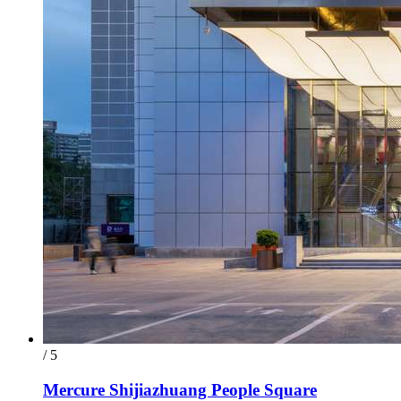
/ 5
Mercure Shijiazhuang People Square