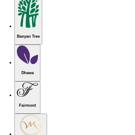
Banyan Tree
Dhawa
Fairmont