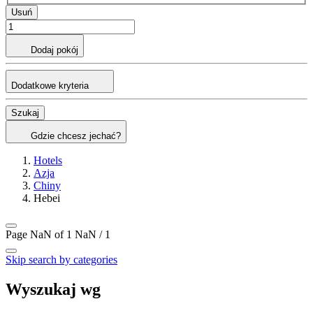
Usuń
Dodaj pokój
Dodatkowe kryteria
Szukaj
Gdzie chcesz jechać?
Hotels
Azja
Chiny
Hebei
Page NaN of 1
NaN / 1
Skip search by categories
Wyszukaj wg