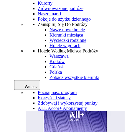
Kurorty
Zrównoważone podróże
Nasze marki
Pokoje do użytku dziennego
Zainspiruj Się Do Podróży
Nasze nowe hotele
Kierunki miesiąca
Wycieczki rodzinne
Hotele w górach
Hotele Według Miejsca Podróży
Warszawa
Kraków
Gdańsk
Polska
Zobacz wszystkie kierunki
Wstecz
Poznaj nasz program
Korzyści i statusy
Zdobywaj i wykorzystuj punkty
ALL Accor+ Abonamenty