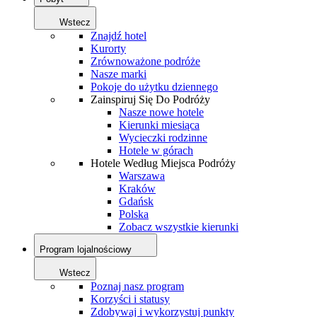
Wstecz
Znajdź hotel
Kurorty
Zrównoważone podróże
Nasze marki
Pokoje do użytku dziennego
Zainspiruj Się Do Podróży
Nasze nowe hotele
Kierunki miesiąca
Wycieczki rodzinne
Hotele w górach
Hotele Według Miejsca Podróży
Warszawa
Kraków
Gdańsk
Polska
Zobacz wszystkie kierunki
Program lojalnościowy
Wstecz
Poznaj nasz program
Korzyści i statusy
Zdobywaj i wykorzystuj punkty