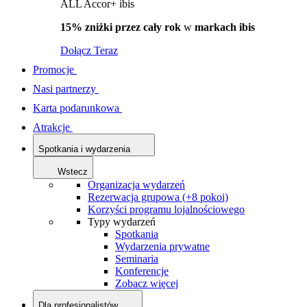
ALL Accor+ ibis
15% zniżki przez cały rok
w
markach ibis
Dołącz Teraz
Promocje
Nasi partnerzy
Karta podarunkowa
Atrakcje
Spotkania i wydarzenia
Wstecz
Organizacja wydarzeń
Rezerwacja grupowa (+8 pokoi)
Korzyści programu lojalnościowego
Typy wydarzeń
Spotkania
Wydarzenia prywatne
Seminaria
Konferencje
Zobacz więcej
Dla profesjonalistów