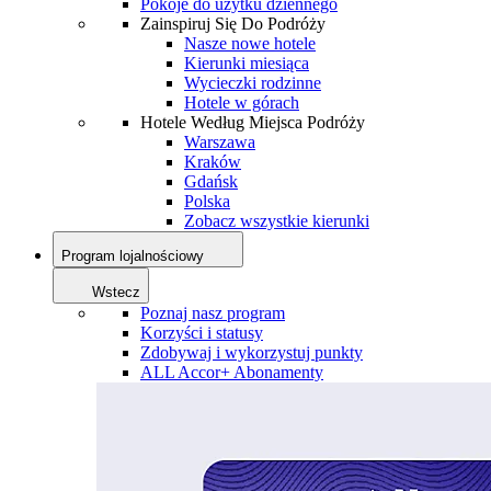
Pokoje do użytku dziennego
Zainspiruj Się Do Podróży
Nasze nowe hotele
Kierunki miesiąca
Wycieczki rodzinne
Hotele w górach
Hotele Według Miejsca Podróży
Warszawa
Kraków
Gdańsk
Polska
Zobacz wszystkie kierunki
Program lojalnościowy
Wstecz
Poznaj nasz program
Korzyści i statusy
Zdobywaj i wykorzystuj punkty
ALL Accor+ Abonamenty