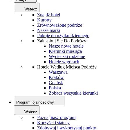
Wstecz
Znajdź hotel
Kurorty
Zrównoważone podróże
Nasze marki
Pokoje do użytku dziennego
Zainspiruj Się Do Podróży
Nasze nowe hotele
Kierunki miesiąca
Wycieczki rodzinne
Hotele w górach
Hotele Według Miejsca Podróży
Warszawa
Kraków
Gdańsk
Polska
Zobacz wszystkie kierunki
Program lojalnościowy
Wstecz
Poznaj nasz program
Korzyści i statusy
Zdobywaj i wykorzystuj punkty