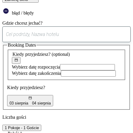
błąd / błędy
Gdzie chcesz jechać?
0
sugestia
Booking Dates
została
znaleziona
Kiedy przyjedziesz?
(optional)
Wybierz datę rozpoczęcia
Wybierz datę zakończenia
Kiedy przyjedziesz?
03 sierpnia
04 sierpnia
Liczba gości
1 Pokoje - 1 Goście