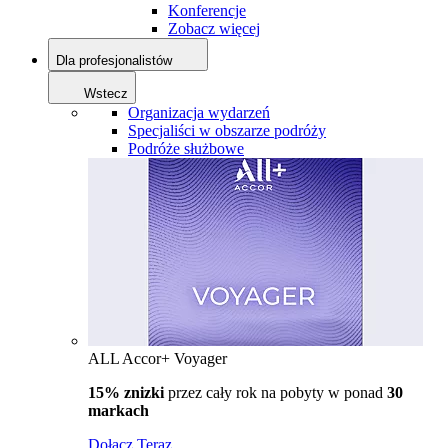
Konferencje
Zobacz więcej
Dla profesjonalistów
Wstecz
Organizacja wydarzeń
Specjaliści w obszarze podróży
Podróże służbowe
ALL Accor+ Voyager
15% znizki
przez cały rok na pobyty w ponad
30
markach
Dołącz Teraz