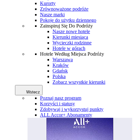
Kurorty
Zrównoważone podróże
Nasze marki
Pokoje do użytku dziennego
Zainspiruj Się Do Podróży
Nasze nowe hotele
Kierunki miesiąca
Wycieczki rodzinne
Hotele w górach
Hotele Według Miejsca Podróży
Warszawa
Kraków
Gdańsk
Polska
Zobacz wszystkie kierunki
Wstecz
Poznaj nasz program
Korzyści i statusy
Zdobywaj i wykorzystuj punkty
ALL Accor+ Abonamenty