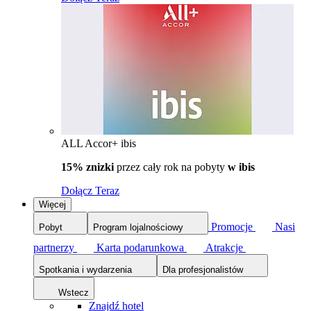
ALL Accor+ ibis
15% znizki
przez cały rok na pobyty
w ibis
Dołącz Teraz
Więcej
Promocje
Nasi
Pobyt
Program lojalnościowy
partnerzy
Karta podarunkowa
Atrakcje
Spotkania i wydarzenia
Dla profesjonalistów
Wstecz
Znajdź hotel