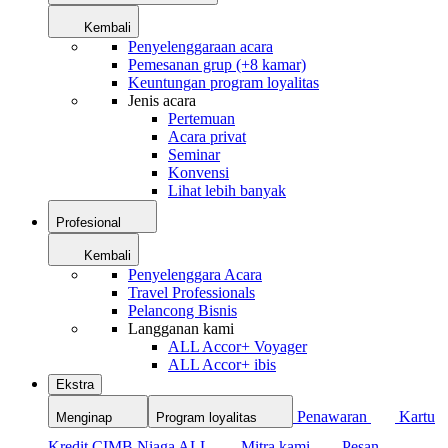
Kembali
Penyelenggaraan acara
Pemesanan grup (+8 kamar)
Keuntungan program loyalitas
Jenis acara
Pertemuan
Acara privat
Seminar
Konvensi
Lihat lebih banyak
Profesional
Kembali
Penyelenggara Acara
Travel Professionals
Pelancong Bisnis
Langganan kami
ALL Accor+ Voyager
ALL Accor+ ibis
Ekstra
Penawaran
Kartu
Menginap
Program loyalitas
Kredit CIMB Niaga ALL
Mitra kami
Pesan