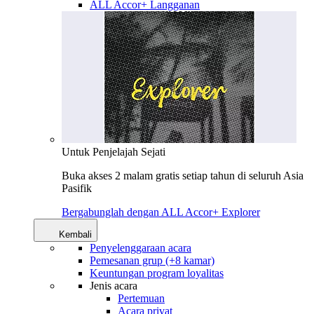
ALL Accor+ Langganan
Untuk Penjelajah Sejati
Buka akses 2 malam gratis setiap tahun di seluruh Asia
Pasifik
Bergabunglah dengan ALL Accor+ Explorer
Kembali
Penyelenggaraan acara
Pemesanan grup (+8 kamar)
Keuntungan program loyalitas
Jenis acara
Pertemuan
Acara privat