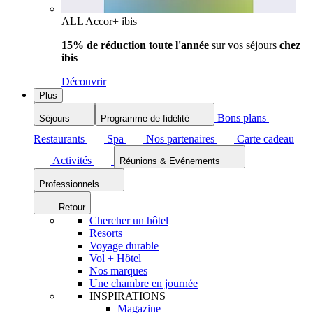
ALL Accor+ ibis
15% de réduction toute l'année
sur vos séjours
chez
ibis
Découvrir
Plus
Bons plans
Séjours
Programme de fidélité
Restaurants
Spa
Nos partenaires
Carte cadeau
Activités
Réunions & Evénements
Professionnels
Retour
Chercher un hôtel
Resorts
Voyage durable
Vol + Hôtel
Nos marques
Une chambre en journée
INSPIRATIONS
Magazine