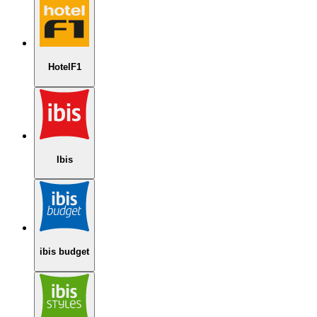
HotelF1
Ibis
ibis budget