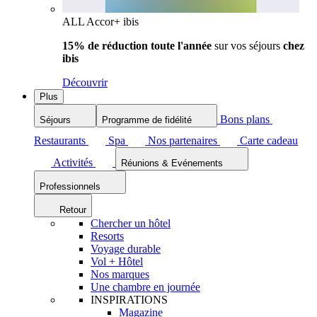
ALL Accor+ ibis
15% de réduction toute l'année
sur vos séjours
chez
ibis
Découvrir
Plus
Bons plans
Séjours
Programme de fidélité
Restaurants
Spa
Nos partenaires
Carte cadeau
Activités
Réunions & Evénements
Professionnels
Retour
Chercher un hôtel
Resorts
Voyage durable
Vol + Hôtel
Nos marques
Une chambre en journée
INSPIRATIONS
Magazine