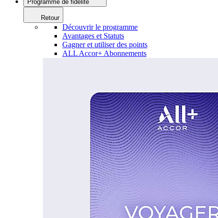
Programme de fidélité
Retour
Découvrir le programme
Avantages et Statuts
Gagner et utiliser des points
ALL Accor+ Abonnements