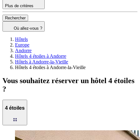
Plus de critères
Rechercher
Où allez-vous ?
Hôtels
Europe
Andorre
Hôtels 4 étoiles à Andorre
Hôtels à Andorre-la-Vieille
Hôtels 4 étoiles à Andorre-la-Vieille
Vous souhaitez réserver un hôtel 4 étoiles
?
4 étoiles