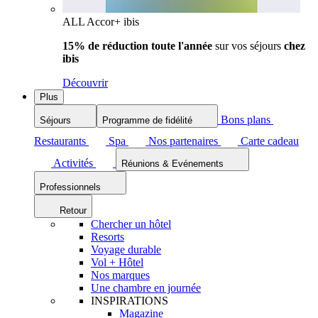
ALL Accor+ ibis
15% de réduction toute l'année
sur vos séjours
chez
ibis
Découvrir
Plus
Bons plans
Séjours
Programme de fidélité
Restaurants
Spa
Nos partenaires
Carte cadeau
Activités
Réunions & Evénements
Professionnels
Retour
Chercher un hôtel
Resorts
Voyage durable
Vol + Hôtel
Nos marques
Une chambre en journée
INSPIRATIONS
Magazine