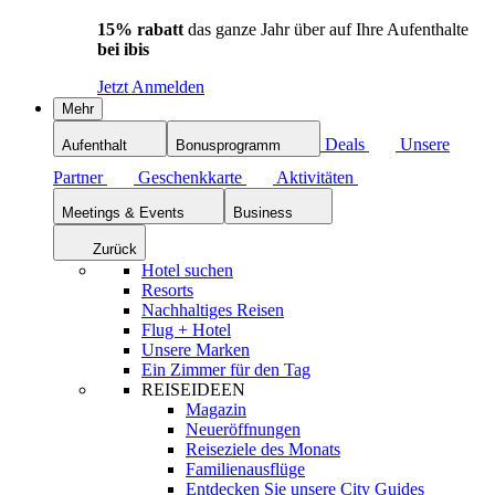
15% rabatt
das ganze Jahr über auf Ihre Aufenthalte
bei ibis
Jetzt Anmelden
Mehr
Deals
Unsere
Aufenthalt
Bonusprogramm
Partner
Geschenkkarte
Aktivitäten
Meetings & Events
Business
Zurück
Hotel suchen
Resorts
Nachhaltiges Reisen
Flug + Hotel
Unsere Marken
Ein Zimmer für den Tag
REISEIDEEN
Magazin
Neueröffnungen
Reiseziele des Monats
Familienausflüge
Entdecken Sie unsere City Guides