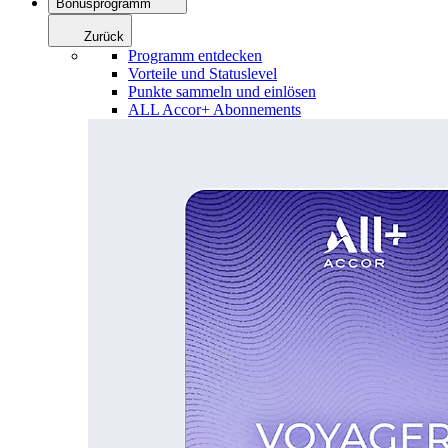
Bonusprogramm
Zurück
Programm entdecken
Vorteile und Statuslevel
Punkte sammeln und einlösen
ALL Accor+ Abonnements