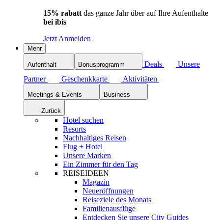
15% rabatt
das ganze Jahr über auf Ihre Aufenthalte
bei ibis
Jetzt Anmelden
Mehr
Deals
Unsere
Aufenthalt
Bonusprogramm
Partner
Geschenkkarte
Aktivitäten
Meetings & Events
Business
Zurück
Hotel suchen
Resorts
Nachhaltiges Reisen
Flug + Hotel
Unsere Marken
Ein Zimmer für den Tag
REISEIDEEN
Magazin
Neueröffnungen
Reiseziele des Monats
Familienausflüge
Entdecken Sie unsere City Guides