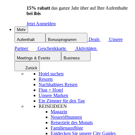
15% rabatt
das ganze Jahr über auf Ihre Aufenthalte
bei ibis
Jetzt Anmelden
Mehr
Deals
Unsere
Aufenthalt
Bonusprogramm
Partner
Geschenkkarte
Aktivitäten
Meetings & Events
Business
Zurück
Hotel suchen
Resorts
Nachhaltiges Reisen
Flug + Hotel
Unsere Marken
Ein Zimmer für den Tag
REISEIDEEN
Magazin
Neueröffnungen
Reiseziele des Monats
Familienausflüge
Entdecken Sie unsere City Guides