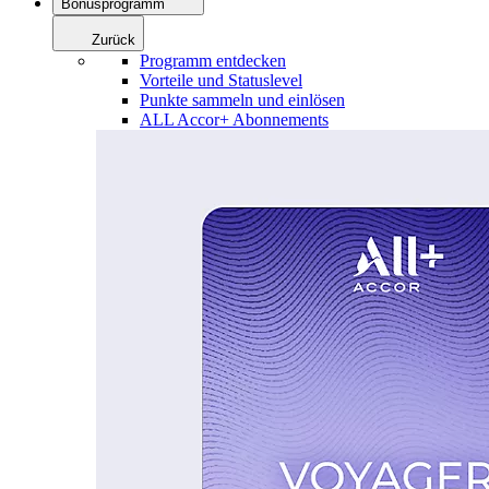
Bonusprogramm
Zurück
Programm entdecken
Vorteile und Statuslevel
Punkte sammeln und einlösen
ALL Accor+ Abonnements