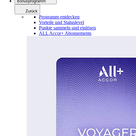
Bonusprogramm
Zurück
Programm entdecken
Vorteile und Statuslevel
Punkte sammeln und einlösen
ALL Accor+ Abonnements