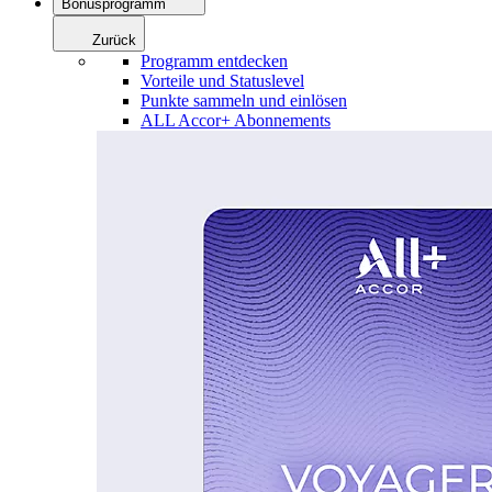
Bonusprogramm
Zurück
Programm entdecken
Vorteile und Statuslevel
Punkte sammeln und einlösen
ALL Accor+ Abonnements