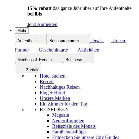
15% rabatt
das ganze Jahr über auf Ihre Aufenthalte
bei ibis
Jetzt Anmelden
Mehr
Deals
Unsere
Aufenthalt
Bonusprogramm
Partner
Geschenkkarte
Aktivitäten
Meetings & Events
Business
Zurück
Hotel suchen
Resorts
Nachhaltiges Reisen
Flug + Hotel
Unsere Marken
Ein Zimmer für den Tag
REISEIDEEN
Magazin
Neueröffnungen
Reiseziele des Monats
Familienausflüge
Entdecken Sie unsere City Guides