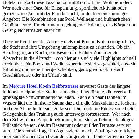
Hotels mit Pool diese Faszination mit Komfort und Wohlbefinden.
Wer nach einer Oase für Entspannung, sportliche Aktivität oder
gemeinsame Zeit mit der Familie sucht, findet hier ein stimmiges
Angebot. Die Kombination aus Pool, Wellness und kulinarischen
Genüssen sorgt für ein rundum gelungenes Erlebnis, das Körper und
Geist gleichermaßen anspricht.
Die günstige Lage der Accor Hotels mit Pool in Köln ermöglicht es,
die Stadt und ihre Umgebung unkompliziert zu erkunden. Ob ein
Spaziergang am Rhein, ein Besuch im Kölner Zoo oder ein
Abstecher in die Altstadt – von hier aus sind viele Highlights schnell
erreichbar. Die Pool- und Wellnessbereiche sind so gestaltet, dass sie
Erholung und neue Energie schenken, ganz gleich, ob Sie auf
Geschäftsreise oder im Urlaub sind.
Im
Mercure Hotel Koeln Belfortstrasse
erwartet Gäste der längste
Indoor-Hotelpool der Stadt – ein echtes Plus für alle, die Wert auf
großzügige Schwimmbereiche legen. Nach ein paar Bahnen im
Wasser lädt die finnische Sauna dazu ein, die Muskulatur zu lockern
und den Alltag hinter sich zu lassen. Die moderne Fitnesszone bietet
Gelegenheit, das Training auch unterwegs fortzusetzen. Wer nach
dem Schwimmen Appetit bekommt, kann sich auf ein reichhaltiges
Frühstück freuen, das im Restaurant oder auf der Terrasse serviert
wird. Die zentrale Lage im Agnesviertel macht Ausflüge zum Rhein
oder zum Kölner Dom besonders angenehm – beides erreichen Sie