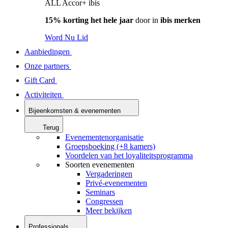
ALL Accor+ ibis
15% korting het hele jaar
door in
ibis merken
Word Nu Lid
Aanbiedingen
Onze partners
Gift Card
Activiteiten
Bijeenkomsten & evenementen
Terug
Evenementenorganisatie
Groepsboeking (+8 kamers)
Voordelen van het loyaliteitsprogramma
Soorten evenementen
Vergaderingen
Privé-evenementen
Seminars
Congressen
Meer bekijken
Professionals