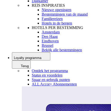
Dagkamer
REIS INSPIRATIES
Nieuwe openingen
Bestemmingen van de maand
Familiereizen
Hotels in de bergen
HOTELS PER BESTEMMING
Amsterdam
Den Haag
Eindhoven
Brussel
Bekijk alle bestemmingen
Loyalty programma
Terug
Ontdek het programma
Status en voordelen
Spaar en gebruik punten
ALL Accor+ Abonnementen