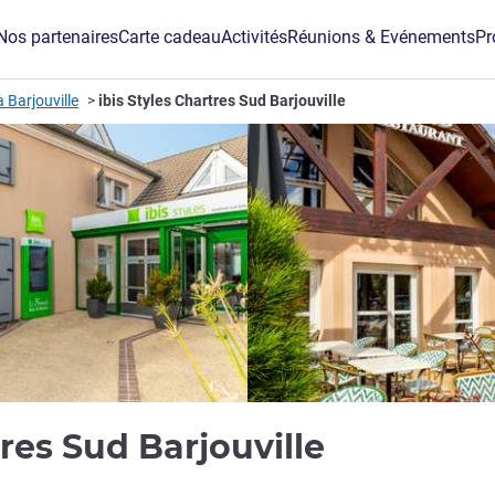
Nos partenaires
Carte cadeau
Activités
Réunions & Evénements
Pr
à Barjouville
ibis Styles Chartres Sud Barjouville
3 étoiles
tres Sud Barjouville