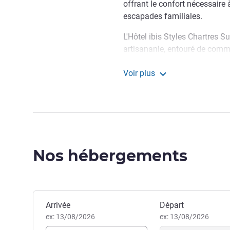
offrant le confort nécessaire
escapades familiales.
L'Hôtel ibis Styles Chartres S
artisananle, entouré de comm
centre commercial. Le centre v
Voir plus
minutes en voiture pour un acc
ibis Styles Chartres Sud B
Bienvenue dans notre étab
profiter de nos chambres conf
notre service à l'écoute.
Arnaud SABLIN, Direction de 
Nos hébergements
Réserver cet hôtel
Arrivée
Départ
ex: 13/08/2026
ex: 13/08/2026