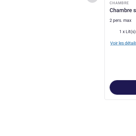
CHAMBRE
Chambre st
2 pers. max
Literie
1 x Lit(s
Voir les détail
Page
1
sur
3
, Ch