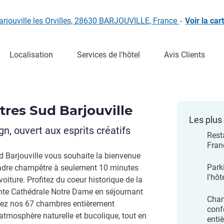
Barjouville les Orvilles, 28630 BARJOUVILLE, France
-
Voir la car
Localisation
Services de l'hôtel
Avis Clients
rtres Sud Barjouville
Les plus 
, ouvert aux esprits créatifs
Rest
Fran
ud Barjouville vous souhaite la bienvenue
Park
adre champêtre à seulement 10 minutes
l'hôt
voiture. Profitez du coeur historique de la
ante Cathédrale Notre Dame en séjournant
Cham
uvrez nos 67 chambres entièrement
conf
tmosphère naturelle et bucolique, tout en
enti