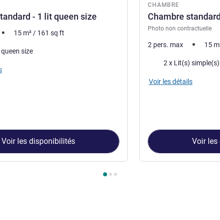
CHAMBRE
andard - 1 lit queen size
Chambre standard 
Photo non contractuelle
15
m²
/
161
sq ft
2 pers. max
15
m
) queen size
Literie
2 x Lit(s) simple(s)
s
Voir les détails
Voir les disponibilités
Voir les
ambre 1 : Chambre standard - 1 lit queen size , Chambre 2 : Cham