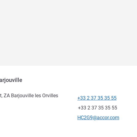
arjouville
, ZA Barjouville les Orvilles
+33 2 37 35 35 55
Téléphone
Fax
+33 2 37 35 35 55
Email de contact
HC2G9@accor.com