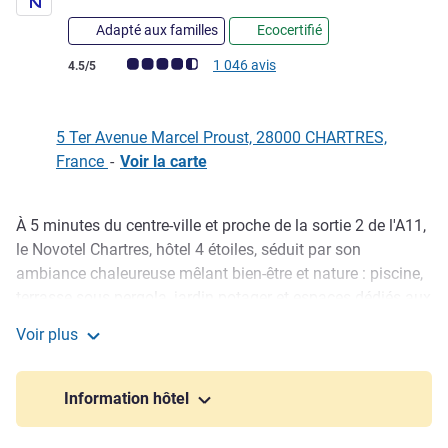
Adapté aux familles
Ecocertifié
Note Avis clients (Note ALL)
1 046 avis
4.5/5
5 Ter Avenue Marcel Proust, 28000 CHARTRES,
France
-
Voir la carte
À 5 minutes du centre-ville et proche de la sortie 2 de l'A11,
Description
le Novotel Chartres, hôtel 4 étoiles, séduit par son
ambiance chaleureuse mêlant bien-être et nature : piscine,
terrasse sous pergola, jardin potager et espaces dédiés aux
enfants. Idéal pour vos séjours en famille ou
Voir plus
professionnels, il propose également des salles de réunion
Novotel Chartres
contemporaines et équipées. Pour la piscine elle est
accessible à partir du moment ou vous avez une chambre.
Information hôtel
Le jour du départ la piscine est accessible jusqu'à 12h.