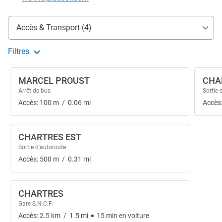
Accès et transports
Accès & Transport (4)
Filtres
MARCEL PROUST
CHA
Arrêt de bus
Sortie 
Accès:
100
m
/
0.06
mi
Accès
CHARTRES EST
Sortie d'autoroute
Accès:
500
m
/
0.31
mi
CHARTRES
Gare S.N.C.F.
Accès:
2.5
km
/
1.5
mi
15
min
en voiture