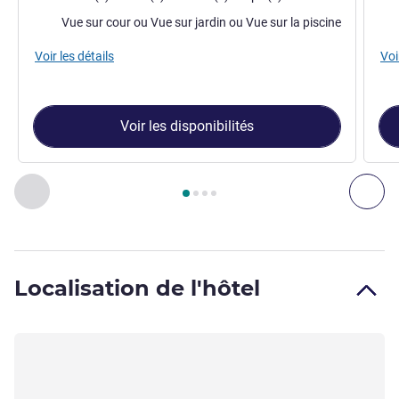
Vues :
Vue
Vue sur cour ou Vue sur jardin ou Vue sur la piscine
Voir les détails
Voi
Voir les disponibilités
Page
1
sur
4
, Chambre 1 : Chambre Confort familiale - 1 lit do
Précédent - Chambre
Sui
Localisation de l'hôtel