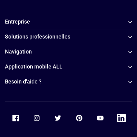
Chartres
Hôtels
Entreprise
4 étoiles à
Chartres
Solutions professionnelles
Navigation
Application mobile ALL
Besoin d'aide ?
Accor Facebook
Accor Instagram
Accor Twitter
Accor Pinterest
Accor Youtube
Accor Li