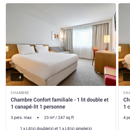
pour un repas gourmand ou un séjour famille au bord de la
Voir les détails
Voir le
piscine."
La Direction
GILLES MATTERN, Direction de l'hôtel
4
CHAMBRE
CH
Chambre Confort familiale - 1 lit double et
Ch
1 canapé-lit 1 personne
1 
3 pers. max
23
m²
/
247
sq ft
4 p
Literie
Lite
1 x Lit(s) double(s) et 1 x Lit(s) simple(s)