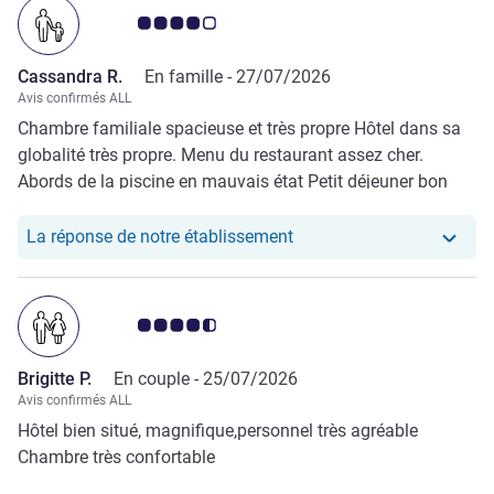
Note Avis clients 4.0/5
Cassandra R.
En famille -
27/07/2026
Avis confirmés ALL
Chambre familiale spacieuse et très propre Hôtel dans sa
globalité très propre. Menu du restaurant assez cher.
Abords de la piscine en mauvais état Petit déjeuner bon
mais le flux est à revoir. Trop de monde dans tous les sens
et peu de choix.
Notre hôtel a repondu au
La réponse de notre établissement
Note Avis clients 4.5/5
Brigitte P.
En couple -
25/07/2026
Avis confirmés ALL
Hôtel bien situé, magnifique,personnel très agréable
Chambre très confortable