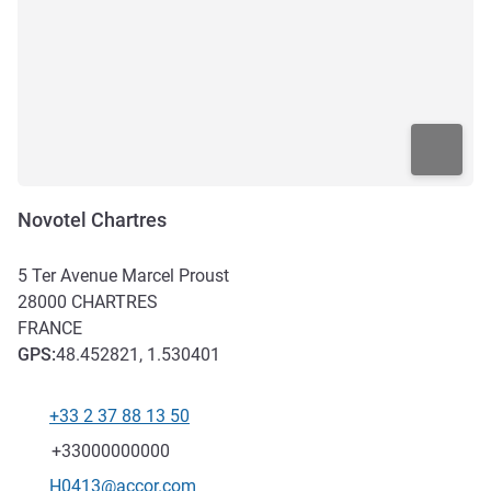
Novotel Chartres
5 Ter Avenue Marcel Proust
28000
CHARTRES
FRANCE
GPS
:
48.452821, 1.530401
+33 2 37 88 13 50
Téléphone
Fax
+33000000000
Email de contact
H0413@accor.com