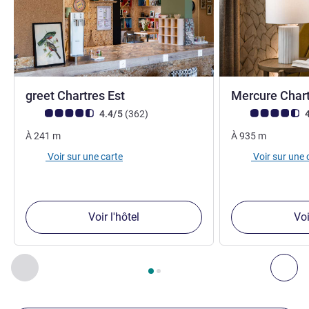
2 étoiles
greet Chartres Est
Mercure Chart
Note Avis clients (Note ALL)
avis
Note Avis clients
4.4/5
(362
)
4
À
241
m
À
935
m
Voir sur une carte
Voir sur une 
Voir l'hôtel
Voi
Page
1
sur
2
, Nos autres établissements à proximité 1 :, Nos 
Précédent - Nos autres établissements à proximité
Sui