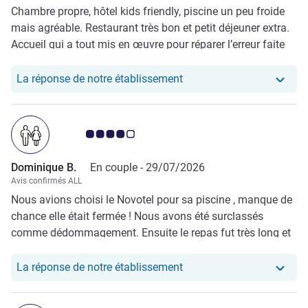
Chambre propre, hôtel kids friendly, piscine un peu froide
mais agréable. Restaurant très bon et petit déjeuner extra.
Accueil qui a tout mis en œuvre pour réparer l’erreur faite
lors de l’enregistrement de notre réservation. On a réussi à
avoir la chambre que nous avions initialement demandé.
Notre hôtel a repondu au
La réponse de notre établissement
Note Avis clients 4.0/5
Dominique B.
En couple -
29/07/2026
Avis confirmés ALL
Nous avions choisi le Novotel pour sa piscine , manque de
chance elle était fermée ! Nous avons été surclassés
comme dédommagement. Ensuite le repas fut très long et
servi froid , du coup super super cadeau avec une
dégustation de fromage exceptionnelle
Notre hôtel a repondu au
La réponse de notre établissement