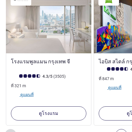
5 ดาว
โรงแรมพูลแมน กรุงเทพ จี
ไอบิส สไตล์ ก
คะแนนความคิดเห็
4
คะแนนความคิดเห็นจากแขก (เรทติ้งบน ALL)
รีวิว รายการ
4.3/5
(3505
)
ที่
847
m
ที่
321
m
ดูแผนที่
ดูแผนที่
ดูโรงแรม
ดู
หน้า
1
จาก
2
, สถานประกอบการอื่นของเราที่อยู่ใกล้เคียง 1 :, ส