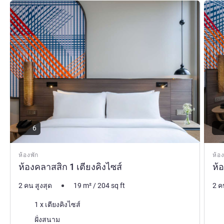
ดูรายละเอียด
ดูรายล
6
ห้องพัก
ห้อง
ห้องคลาสสิก 1 เตียงคิงไซส์
ห้
2 คน สูงสุด
19
m²
/
204
sq ft
2 ค
เครื่องนอน
เคร
1 x เตียงคิงไซส์
วิว:
วิว:
ฝั่งสนาม