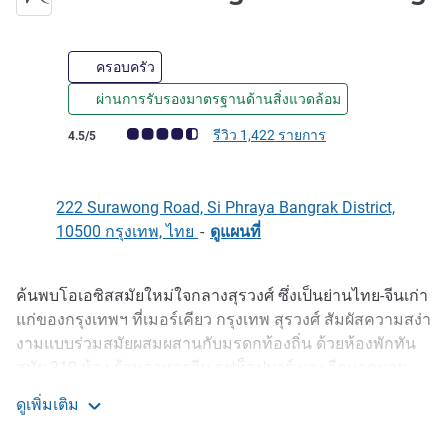
4 ดาว
ครอบครัว
ผ่านการรับรองมาตรฐานด้านสิ่งแวดล้อม
คะแนนความคิดเห็นจากแขก (เรทติ้งบน ALL)
รีวิว 1,422 รายการ
4.5/5
222 Surawong Road, Si Phraya Bangrak District,
10500 กรุงเทพ, ไทย
-
ดูแผนที่
ค้นพบโอเอซิสสมัยใหม่ใจกลางสุรวงศ์ ซึ่งเป็นย่านไทย-จีนเก่า
รายละเอียด
แก่ของกรุงเทพฯ ที่เมอร์เคียว กรุงเทพ สุรวงศ์ สัมผัสความสง่า
งามแบบร่วมสมัยผสมผสานกับมรดกท้องถิ่น ด้วยห้องพักทัน
สมัย 219 ห้อง ร้านอาหารจีน รูฟท็อปบาร์ และอีกมากมาย
คุณจะได้สัมผัสความกลมกลืนที่สมบูรณ์แ บบของประเพณีเก่า
ดูเพิ่มเติม
แก่และความทันสมัย เพลิดเพลินไปกับโปรแกรม Discover
Mercure Bangkok Surawong
Local เพื่อลิ้มรสอาหารและเครื่องดื่มขนานแท้ การเดินทาง