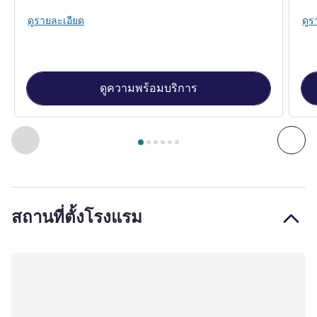
ดูรายละเอียด
ดูร
ดูความพร้อมบริการ
หน้า
1
จาก
6
, ห้องพัก 1 : ห้องคลาสสิก 1 เตียงคิงไซส์ , ห้องพัก 2
ก่อนหน้า - ห้องพัก
ถัดไ
สถานที่ตั้งโรงแรม