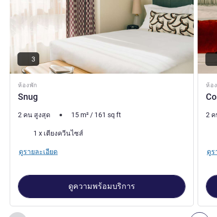
3
ห้องพัก
ห้อง
Snug
Co
2 คน สูงสุด
15
m²
/
161
sq ft
2 ค
เครื่องนอน
เคร
1 x เตียงควีนไซส์
ดูรายละเอียด
ดูร
ดูความพร้อมบริการ