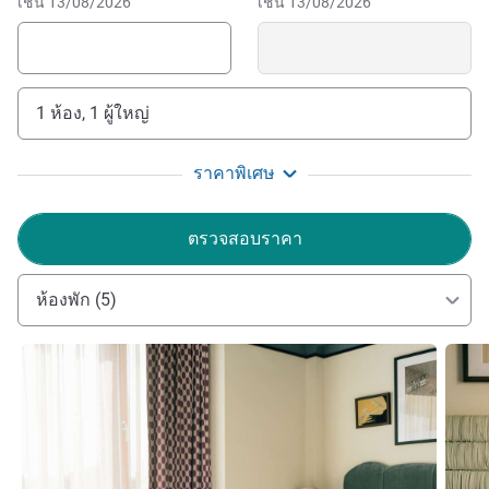
เช่น 13/08/2026
เช่น 13/08/2026
and leafy parks all share the same postcode. You’ll find the
Belvedere palace and museum, the Stadtpark just a stroll
away, and some of the city’s most interesting food, art and
retail scenes just a tram ride from your front door. It’s
1 ห้อง, 1 ผู้ใหญ่
where old-world charm meets next-gen energy - the kind of
neighbourhood we like to call home.
ราคาพิเศษ
Our Values: we celebrate our cities & encourage
exploration, we collaborate with local brands, everyone is
ตรวจสอบราคา
welcome, we communicate with honesty & aim to keep
things simple, we believe in kind gestures, thoughtful
actions & give back to our communities.
ห้องพัก (5)
ดูรายละเอียด
ดูรายล