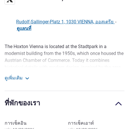
Rudolf-Sallinger-Platz 1, 1030 VIENNA, ออสเตรีย
-
ดูแผนที่
The Hoxton Vienna is located at the Stadtpark in a
รายละเอียด
modernist building from the 1950s, which once housed the
Austrian Chamber of Commerce. Today it combines
historical details with modern design, inspired by the area,
where it is located. The hotel offers 196 stylish rooms, a
ดูเพิ่มเติม
lobby with coffee bar, a restaurant with terrace and the
The Hoxton, Vienna
Cuban-inspired rooftop bar Cayo Coco with pool and views
over Vienna. In the basement, a cozy speakeasy bar awaits
ที่พักของเรา
night owls.
Tucked between Vienna’s grand boulevards and its quieter
creative corners, The Hoxton, Vienna sits in Landstraße —
จองโรงแรมนี้
การเช็คอิน
การเช็คเอาท์
a district where embassies, indie galleries, Brutalist gems