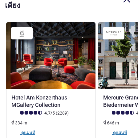
เคียง
Hotel Am Konzerthaus -
Mercure Gran
4.5 ดาว
MGallery Collection
Biedermeier 
คะแนนความคิดเห็นจากแขก (เรทติ้งบน ALL)
รีวิว รายการ
คะแนนความคิดเห็
4.7/5
(2289
)
4
ที่
334
m
ที่
646
m
ดูแผนที่
ดูแผนที่