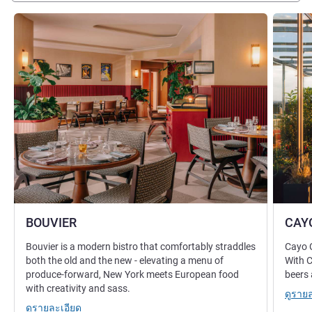
ดูรายละเอียด
ดูรายละเ
BOUVIER
CAY
Bouvier is a modern bistro that comfortably straddles
Cayo C
both the old and the new - elevating a menu of
With C
produce-forward, New York meets European food
beers 
with creativity and sass.
ดูราย
ดูรายละเอียด