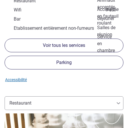
Animaux
Restaurant
acceptés
Accessible
Wifi
Petit-
en fauteuil
déjeuner
Bar
roulant
Salles de
Etablissement entièrement non-fumeurs
réunion
Service
en
Voir tous les services
chambre
Parking
Accessibilité
Restaurant
Voir les détails