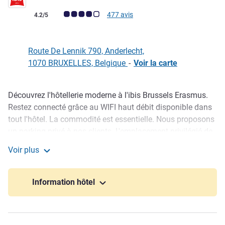
Note Avis clients (Note ALL)
477 avis
4.2/5
Route De Lennik 790, Anderlecht,
1070 BRUXELLES, Belgique
-
Voir la carte
Découvrez l'hôtellerie moderne à l'ibis Brussels Erasmus.
Description
Restez connecté grâce au WIFI haut débit disponible dans
tout l'hôtel. La commodité est essentielle. Nous proposons
un parking privé à nos clients. L'emplacement privilégié de
l'hôtel vous permet de rejoindre le coeur animé de Bruxelles
Voir plus
en seulement 15 minutes en métro. Un petit creux ? Notre
ibis Brussels Erasmus
cuisine ibis est là pour vous. Bienvenue à l'ibis Brussels
Erasmus, où les équipements modernes rencontrent un
Information hôtel
service exceptionnel.
La station de métro Erasmus se trouve juste en bas de la
rue et offre une connexion directe avec le cœur de