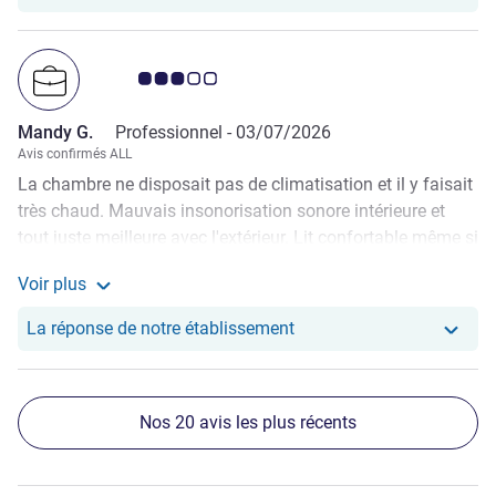
Note Avis clients 3.0/5
Mandy G.
Professionnel -
03/07/2026
Avis confirmés ALL
La chambre ne disposait pas de climatisation et il y faisait
très chaud. Mauvais insonorisation sonore intérieure et
tout juste meilleure avec l'extérieur. Lit confortable même si
un drap plutôt que la couette aurait suffit. Propre. La
Voir plus
température de la douche était très fluctuante. Personnel
Voir plus de commentaires de Mandy G.
d'accueil agréable. Le petit-déjeuner est moyen, assez
Notre hôtel a repondu au
La réponse de notre établissement
diversifié mais peu goûteux même le café. Pas d'espace
pour remplir sa gourde soi-même a priori ? Bref ça allait
pour une nuit, pas plus.
Nos 20 avis les plus récents