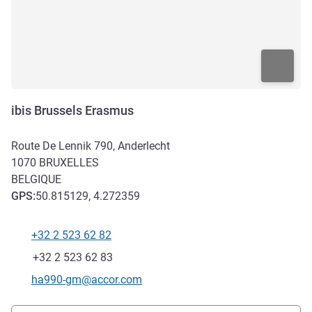
ibis Brussels Erasmus
Route De Lennik 790, Anderlecht
1070
BRUXELLES
BELGIQUE
GPS
:
50.815129, 4.272359
+32 2 523 62 82
Téléphone
Fax
+32 2 523 62 83
Email de contact
ha990-gm@accor.com