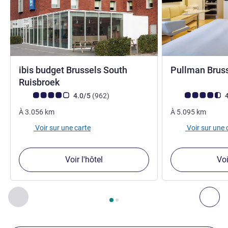
ibis budget Brussels South
Pullman Bruss
2 étoiles
Ruisbroek
Note Avis clients (Note ALL)
avis
Note Avis clients
4.0/5
(962
)
4
À
3.056
km
À
5.095
km
Voir sur une carte
Voir sur une 
Voir l'hôtel
Voi
Page
1
sur
2
, Nos autres établissements à proximité 1 :, Nos 
Précédent - Nos autres établissements à proximité
Sui