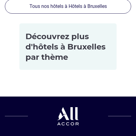
Tous nos hôtels à Hôtels à Bruxelles
Découvrez plus
d'hôtels à Bruxelles
par thème
Hôtels
Hôtels
acceptant les
5 étoiles à
animaux de
Brussels
compagnie à
Hôtels
Brussels
4 étoiles à
Hôtels pour
Brussels