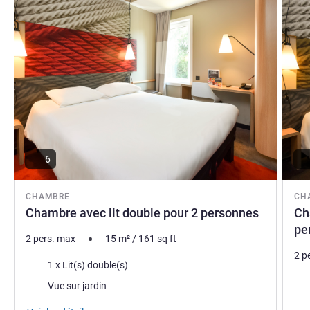
6
CHAMBRE
CH
Chambre avec lit double pour 2 personnes
Ch
pe
2 pers. max
15
m²
/
161
sq ft
2 p
Literie
1 x Lit(s) double(s)
Lite
Vues :
Vue sur jardin
Vue