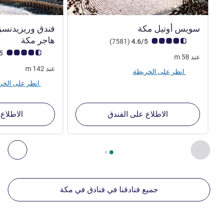
5 نجوم
سويس أوتيل مكة
فندق وريزيدنسز
4 نجوم
هاجر مكة
ملاحظة أراء العملاء (رأي ALL)
أراء
)
(7581
4.6/5
ملاحظة أراء العملاء (رأي
4.5/5
عند
58
m
عند
142
m
انظر على الخريطة
انظر على الخريطة
الاطلاع على الفندق
الاطلاع
الصفحة
1
من
2
, منشآتنا الأخرى القريبة 1 :, منشآتنا الأخرى القريبة 2 :, منشآتنا الأخرى القريبة 3 :, منشآتنا الأخرى القريبة 4 :
السابق - منشآتنا الأخرى القريبة
التال
جميع فنادقنا في فنادق في مكة