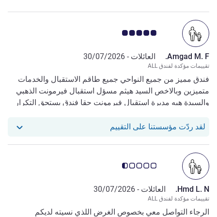
ملاحظة أراء العملاء 5.0/5
Amgad M. F.
العائلات -
30/07/2026
تقييمات مؤكدة لفندق ALL
فندق مميز من جميع النواحي جميع طاقم الاستقبال والخدمات
متميزين وبالاخص السيد هيثم مسؤل استقبال فيرمونت الذهبي
والسيدة هبه مديرة استقبال فيرمونت حقا فندق يستحق التكرار
استجاب فندقنا للمراجعة من Amgad M. F.
لقد ردّت مؤسستنا على التقييم
ملاحظة أراء العملاء 0.5/5
Hmd L. N.
العائلات -
30/07/2026
تقييمات مؤكدة لفندق ALL
الرجاء التواصل معي بخصوص الغرض اللذي نسيته لديكم