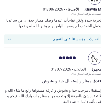
Khawla M.
الأصدقاء -
01/08/2026
تقييمات مؤكدة لفندق ALL
تجربة جيدة ولكن تفاجأت عندما وصلنا مطار جدة ان من ساعدنا
بحمل الحقائب لم يضعها بالباص ولم يخبرنا انه لم يضعها
استجاب فندقنا للمراجعة من Khawla M.
لقد ردّت مؤسستنا على التقييم
ملاحظة أراء العملاء 5.0/5
مجهول
العائلات -
31/07/2026
تقييمات مؤكدة لفندق ALL
فندق ممتاز و إستقبال جيد و بشوش
إستقبال مرحب جدا و بشوش و غرفة مستواها رائع ما شاء الله و
لا تحتاج شئ بالغرفة إلا و تجده من مستلزمات بارك الله فيكم و
في تألق دائما إن شاء الله