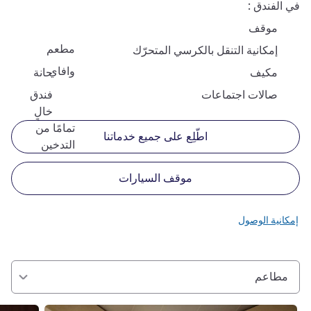
في الفندق
موقف
مطعم
إمكانية التنقل بالكرسي المتحرّك
وافاي
مكيف
حانة
صالات اجتماعات
فندق
خالٍ
تمامًا من
اطّلِع على جميع خدماتنا
التدخين
موقف السيارات
إمكانية الوصول
مطاعم
راجع التفاصيل
راجع التفا