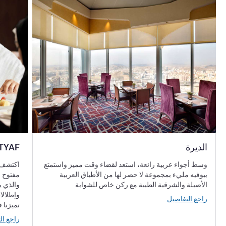
الديرة
TYAF
وسط أجواء عربية رائعة، استعد لقضاء وقت مميز واستمتع
ببوفيه مليء بمجموعة لا حصر لها من الأطباق العربية
مفتوح ف
الأصيلة والشرقية الطيبة مع ركن خاص للشواية
والذي ي
وإطلالا
راجع التفاصيل
تميزنا 
راجع ال