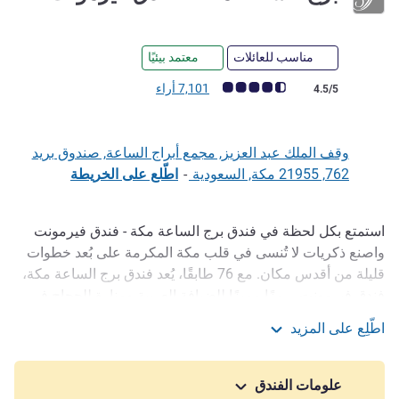
مناسب للعائلات
معتمد بيئيًا
ملاحظة أراء العملاء (رأي ALL)
7,101 أراء
4.5/5
وقف الملك عبد العزيز, مجمع أبراج الساعة, صندوق بريد
762, 21955 مكة, السعودية
-
اطّلع على الخريطة
استمتع بكل لحظة في فندق برج الساعة مكة - فندق فيرمونت
الوصف
واصنع ذكريات لا تُنسى في قلب مكة المكرمة على بُعد خطوات
قليلة من أقدس مكان. مع 76 طابقًا، يُعد فندق ‏‫برج الساعة مكة،
فندق فيرمونت، رمزًا مميزًا للضيافة العربية ومنارة للحجاج في
قلب المدينة المقدسة حيث يُعد أحد أطول المباني في العالم
اطّلِع على المزيد
ويضم أكبر ساعة في العالم. استمتع بشهر رمضان معنا، على بُعد
برج الساعة مكة - فندق فيرمونت
خطوات من الكعبة المشرفة، في قلب مكة المكرمة.
علومات الفندق
فندق فاخر من فئة 5 نجوم بالقرب من الكعبة المشرفة يقدم