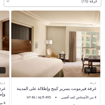
غرفة (15)
راجع التفاصيل
راجع ال
10
غرفة
غرفة
غرفة فيرمونت بسرير كينج وإطلالة على المدينة
غرف
وإطل
4 من الأشخاص كحد أقصى
495
sq ft
/
46
m²
4 من الأشخاص كحد أقصى