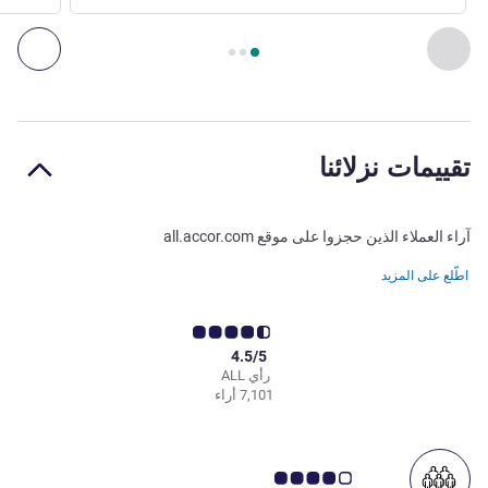
الصفحة
1
من
3
, المطعم 1 : الديرة , المطعم 2 : ATYAF
السابق - المطعم
التال
تقييمات نزلائنا
آراء العملاء الذين حجزوا على موقع all.accor.com
اطّلع على المزيد
4.5/5
رأي ALL
7,101 أراء
ملاحظة أراء العملاء 4.0/5