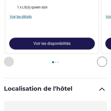
Literie
Lite
1 x Lit(s) queen size
Voir les détails
Voi
Voir les disponibilités
Page
1
sur
3
, Chambre 1 : Chambre Standard avec lit Queen 
Précédent - Chambre
Sui
Localisation de l'hôtel