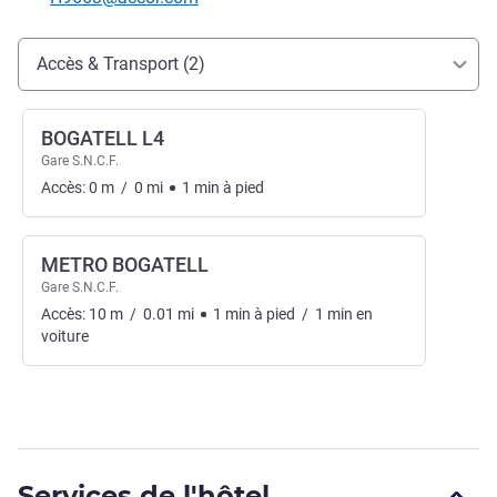
Accès et transports
Accès & Transport (2)
BOGATELL L4
Gare S.N.C.F.
Accès:
0
m
/
0
mi
1
min
à pied
METRO BOGATELL
Gare S.N.C.F.
Accès:
10
m
/
0.01
mi
1
min
à pied
/
1
min
en
voiture
Services de l'hôtel