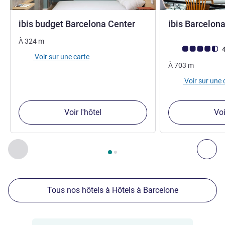
1 étoile
ibis budget Barcelona Center
ibis Barcelona
À
324
m
Note Avis clients
4
Voir sur une carte
À
703
m
Voir sur une 
Voir l'hôtel
Voi
Page
1
sur
2
, Nos autres établissements à proximité 1 :, Nos 
Précédent - Nos autres établissements à proximité
Sui
Tous nos hôtels à Hôtels à Barcelone