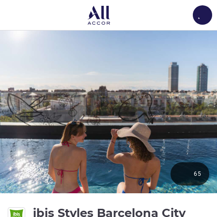
Load
65
ibis Styles Barcelona City