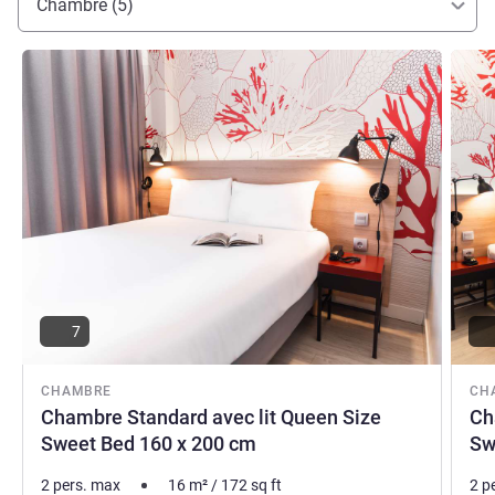
Chambre (5)
Voir les détails
Voir le
7
CHAMBRE
CH
Chambre Standard avec lit Queen Size
Ch
Sweet Bed 160 x 200 cm
Sw
2 pers. max
16
m²
/
172
sq ft
2 p