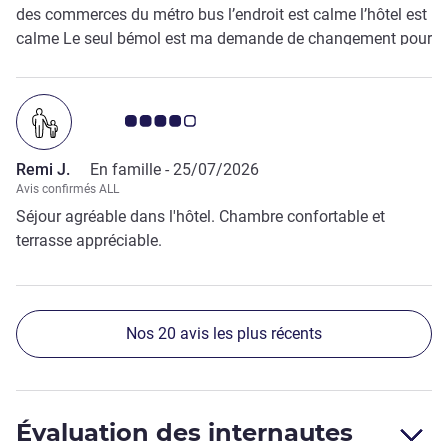
des commerces du métro bus l’endroit est calme l’hôtel est
calme Le seul bémol est ma demande de changement pour
2 lits simples du fait du handicap de ma nièce n’a pas et
pris en compte. Les chambres sont bien entretenues et le
personnel agréable à l’écoute
Note Avis clients 4.0/5
Remi J.
En famille -
25/07/2026
Avis confirmés ALL
Séjour agréable dans l'hôtel. Chambre confortable et
terrasse appréciable.
Nos 20 avis les plus récents
Évaluation des internautes