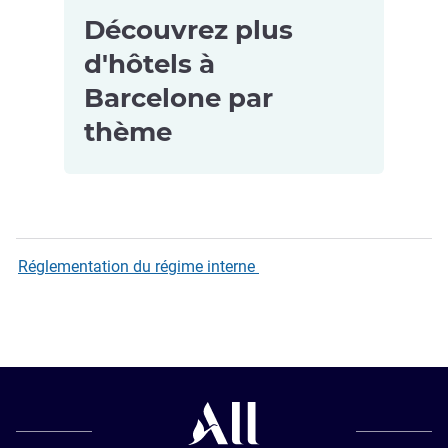
Découvrez plus
d'hôtels à
Barcelone par
thème
Hôtels
Hôtels avec
5 étoiles à
piscine à
Réglementation du régime interne
Barcelona
Barcelona
Hôtels avec
Hôtels
petit-déjeuner
acceptant les
à Barcelona
animaux de
Hôtels pour
compagnie à
les petits
Barcelona