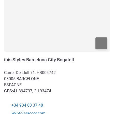
ibis Styles Barcelona City Bogatell
Carrer De Llull 71, HB004742
08005
BARCELONE
ESPAGNE
GPS
:
41.394737, 2.193474
+34 934 83 37 48
Téléphone
Email de contact
H9663@accor.com