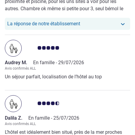
proximité et piscine, pour les uns sites à voir pour les
autres. Chambre ok même si petite pour 3, seul bémol le
petit déjeuner pas assez varié sur plusieurs jours, les œufs
vraiment pas bon.
Notre hôtel a repondu au 
La réponse de notre établissement
Note Avis clients 5.0/5
Audrey M.
En famille -
29/07/2026
Avis confirmés ALL
Un séjour parfait, localisation de l’hôtel au top
Note Avis clients 4.5/5
Dalila Z.
En famille -
25/07/2026
Avis confirmés ALL
L’hôtel est idéalement bien situé, près de la mer proches