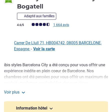
2 étoiles
Bogatell
Adapté aux familles
Note Avis clients (Note ALL)
1 664 avis
4.6/5
Carrer De Llull 71, HB004742, 08005 BARCELONE,
Espagne
-
Voir la carte
ibis styles Barcelona City a été conçu pour vous offrir une
Description
expérience inédite en plein coeur de Barcelone. Nos
chambres ont été pensées pour vous offrir un maximum de
confort : modernes, confortables, dans un décor
d'inspiration méditerranéenne. Découvrez notre savoureux
Voir plus
menu d'en-cas et de tapas au bar ou sur la terrasse
ibis Styles Barcelona City Bogatell
intérieure et détendez-vous au bord de la piscine
surplombant la mer.
Information hôtel