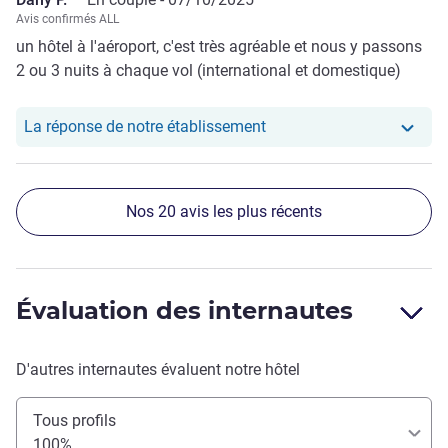
café est également très bon, parfait pour bien commencer
Avis confirmés ALL
la journée. Le personnel est accueillant, efficace et
un hôtel à l'aéroport, c'est très agréable et nous y passons
multilingue, rendant le check-in et le check-out rapides et
2 ou 3 nuits à chaque vol (international et domestique)
agréables. Le service est attentif et les demandes
supplémentaires, comme des serviettes ou des
informations sur les transferts, sont traitées rapidement.
Notre hôtel a repondu au
La réponse de notre établissement
Parmi les autres équipements, on trouve une piscine
extérieure bien entretenue, une petite salle de sport et un
spa proposant des massages. Ces installations sont
Nos 20 avis les plus récents
idéales pour se détendre après un long vol ou pour profiter
d’un moment de relaxation avant le départ.
Évaluation des internautes
D'autres internautes évaluent notre hôtel
Tous profils
100%