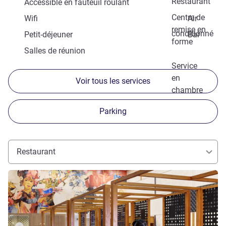
Restaurant
Accessible en fauteuil roulant
Centre de
Wifi
Air
remise en
conditionné
Petit-déjeuner
Bar
forme
Salles de réunion
Service
en
Voir tous les services
chambre
Parking
Restaurant
Voir les détails