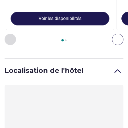
Voir les disponibilités
Page
1
sur
2
, Chambre 1 : Chambre Supérieure avec lit King S
Précédent - Chambre
Sui
Localisation de l'hôtel