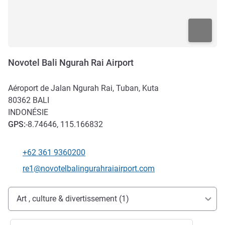
Novotel Bali Ngurah Rai Airport
Aéroport de Jalan Ngurah Rai, Tuban, Kuta
80362
BALI
INDONÉSIE
GPS
:
-8.74646, 115.166832
+62 361 9360200
Téléphone
Email de contact
re1@novotelbalingurahraiairport.com
Accès et transports
Art , culture & divertissement (1)