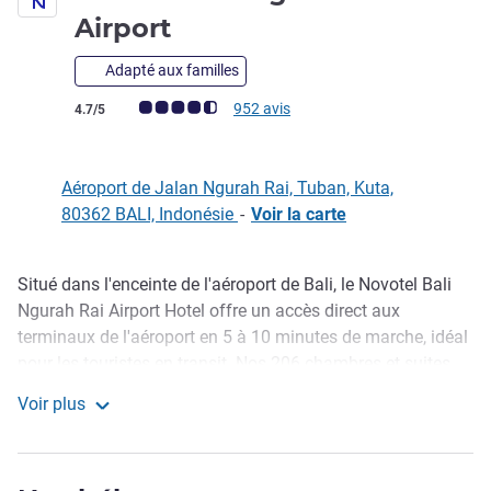
4 étoiles
Airport
Adapté aux familles
Note Avis clients (Note ALL)
952 avis
4.7/5
Aéroport de Jalan Ngurah Rai, Tuban, Kuta,
80362 BALI, Indonésie
-
Voir la carte
Situé dans l'enceinte de l'aéroport de Bali, le Novotel Bali
Description
Ngurah Rai Airport Hotel offre un accès direct aux
terminaux de l'aéroport en 5 à 10 minutes de marche, idéal
pour les touristes en transit. Nos 206 chambres et suites
bien aménagées sont climatisées, avec WIFI gratuit et
Voir plus
produits d'accueil. Six salles de réunion, dont une grande
Novotel Bali Ngurah Rai Airport
pouvant accueillir jusqu'à 200 personnes, restaurant,
piscine extérieure, salle de sport, spa et bar en rooftop avec