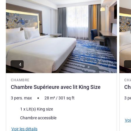
4
CHAMBRE
CH
Chambre Supérieure avec lit King Size
Ch
3 pers. max
28
m²
/
301
sq ft
3 p
Literie
Lite
1 x Lit(s) King size
Chambre accessible
Voi
Voir les détails