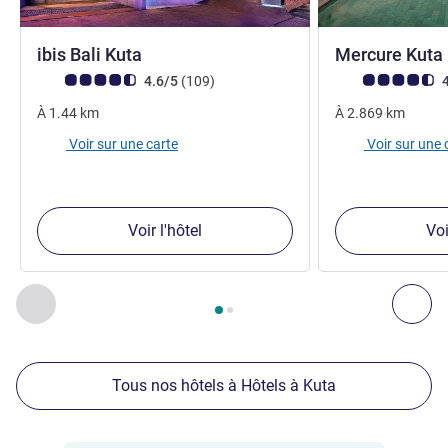
3 étoiles
ibis Bali Kuta
Mercure Kuta 
Note Avis clients (Note ALL)
avis
Note Avis clients
4.6/5
(109
)
4
À
1.44
km
À
2.869
km
Voir sur une carte
Voir sur une 
Voir l'hôtel
Voi
Page
1
sur
2
, Nos autres établissements à proximité 1 :, Nos 
Précédent - Nos autres établissements à proximité
Sui
Tous nos hôtels à Hôtels à Kuta