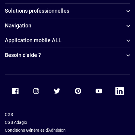
Solutions professionnelles
Navigation
Application mobile ALL
Besoin d'aide ?
Accor Facebook
Accor Instagram
Accor Twitter
Accor Pinterest
Accor Youtube
Accor Li
CGS
CGS Adagio
Conditions Générales d'Adhésion