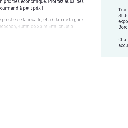
 un prix très économique. Profitez aussi des
gourmand à petit prix !
Tram
St Je
ué proche de la rocade, et à 6 km de la gare
expo
rcachon, 40mn de Saint Emilion, et à
Bord
ape ou un séjour plus long, vous êtes
Cham
rir Bordeaux et ses environs.
accu
 Villenave-d'Ornon
ients de vous souhaiter la bienvenue !
de l'hôtel