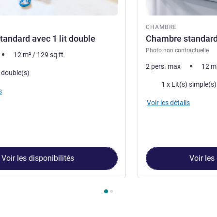
re
CHAMBRE
andard avec 1 lit double
Chambre standard 
Photo non contractuelle
12
m²
/
129
sq ft
2 pers. max
12
m
) double(s)
Literie
s
Voir les détails
Voir les disponibilités
Voir les
ambre 1 : Chambre standard avec 1 lit double , Chambre 2 : Cha