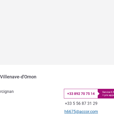
 Villenave-d'Ornon
arcignan
Service 0
+33 892 70 75 14
+ prix appe
Téléphone
Fax
+33 5 56 87 31 29
Email de contact
h6675@accor.com