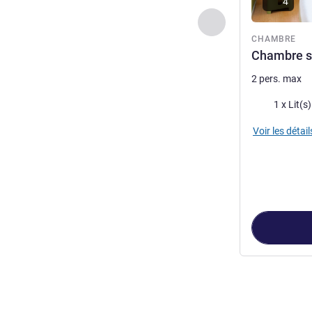
4
Précédent - Chamb
CHAMBRE
Chambre st
2 pers. max
Literie
1 x Lit(s
Voir les détail
Page
1
sur
2
, Ch