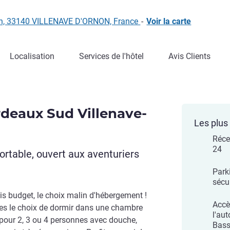
nan, 33140 VILLENAVE D'ORNON, France
-
Voir la carte
Localisation
Services de l'hôtel
Avis Clients
rdeaux Sud Villenave-
Les plus 
Réce
24
rtable, ouvert aux aventuriers
Parki
sécu
is budget, le choix malin d'hébergement !
Accè
tes le choix de dormir dans une chambre
l'au
pour 2, 3 ou 4 personnes avec douche,
Bass