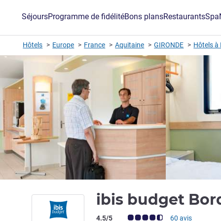
Séjours
Programme de fidélité
Bons plans
Restaurants
Spa
Hôtels
Europe
France
Aquitaine
GIRONDE
Hôtels à
ibis budget Bo
Note Avis clients (Note ALL)
4.5/5
60 avis