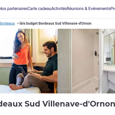
Nos partenaires
Carte cadeau
Activités
Réunions & Evénements
Pr
 Bordeaux
ibis budget Bordeaux Sud Villenave-d'Ornon
rdeaux Sud Villenave-d'Orno