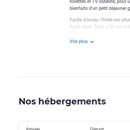
toilettes et TV satellite, pour
bienfaits d'un petit déjeuner 
Facile d'accès, l'hôtel est sit
Saint-Jean. Situé à 50 mn d'A
1h40 de Bayonne, pour une ét
idéalement situés pour découv
Voir plus
ibis budget Bordeaux Sud
Nous sommes prêts et impat
Caroline RAMBEAU, Direction 
Nos hébergements
Réserver cet hôtel
Arrivée
Départ