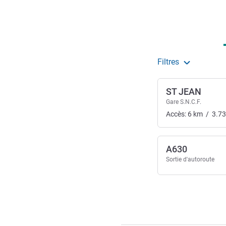
Accès et transports
Filtres
ST JEAN
Gare S.N.C.F.
Accès:
6
km
/
3.73
A630
Sortie d'autoroute