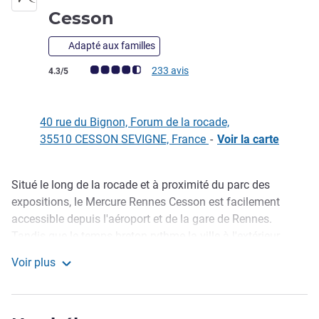
4 étoiles
Cesson
Adapté aux familles
Note Avis clients (Note ALL)
233 avis
4.3/5
40 rue du Bignon, Forum de la rocade,
35510 CESSON SEVIGNE, France
-
Voir la carte
Situé le long de la rocade et à proximité du parc des
Description
expositions, le Mercure Rennes Cesson est facilement
accessible depuis l'aéroport et de la gare de Rennes.
Tandis que le temps breton rythme la ville à l'extérieur,
poussez les portes de notre établissement et laissez-vous
Voir plus
envelopper par une atmosphère chaleureuse. Notre
Hôtel Mercure Rennes Cesson
établissement vous invite au repos et à la détente, et quoi
de mieux qu'un bon repas au sein de notre restaurant