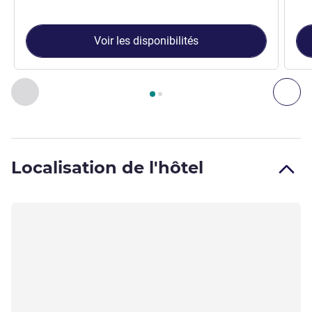
Voir les disponibilités
Page
1
sur
2
, Chambre 1 : Chambre Classique - 1 lit double , 
Précédent - Chambre
Sui
Localisation de l'hôtel