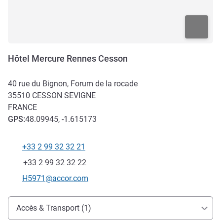
Hôtel Mercure Rennes Cesson
40 rue du Bignon, Forum de la rocade
35510
CESSON SEVIGNE
FRANCE
GPS
:
48.09945, -1.615173
+33 2 99 32 32 21
Téléphone
Fax
+33 2 99 32 32 22
Email de contact
H5971@accor.com
Accès et transports
Accès & Transport (1)