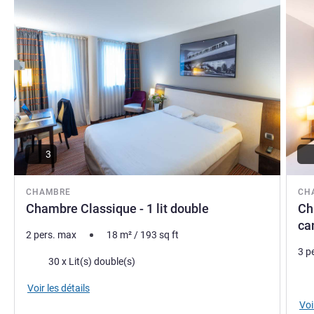
3
CHAMBRE
CH
Chambre Classique - 1 lit double
Ch
ca
2 pers. max
18
m²
/
193
sq ft
3 p
Literie
30 x Lit(s) double(s)
Lite
Voir les détails
Voi