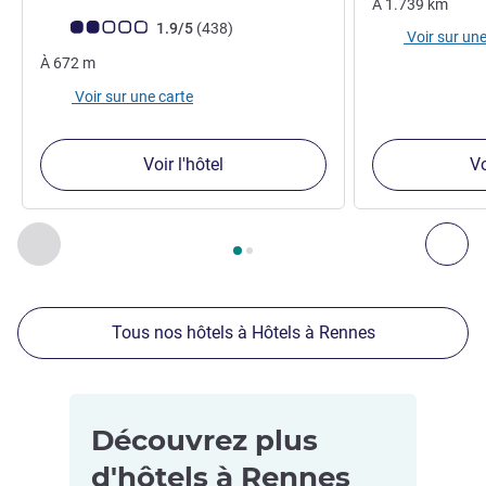
À
1.739
km
Note Avis clients (Note ALL)
avis
1.9/5
(438
)
Voir sur une
À
672
m
Voir sur une carte
Voir l'hôtel
Vo
Page
1
sur
2
, Nos autres établissements à proximité 1 :, Nos 
Précédent - Nos autres établissements à proximité
Sui
Tous nos hôtels à Hôtels à Rennes
Découvrez plus
d'hôtels à Rennes