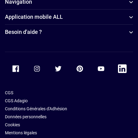
Navigation
Rennes
Application mobile ALL
Hôtels avec
piscine à
Besoin d'aide ?
Rennes
Accor Facebook
Accor Instagram
Accor Twitter
Accor Pinterest
Accor Youtube
Accor Li
CGS
CGS Adagio
Conditions Générales d'Adhésion
Données personnelles
Cookies
Mentions légales