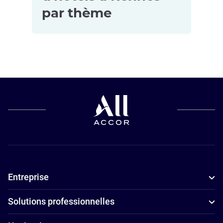
par thème
Hôtels pour
Hôtels
les petits
4 étoiles à
budgets à
Rennes
Rennes
Hôtels
adaptés aux
familles à
Rennes
Entreprise
Hôtels avec
spa à Rennes
Solutions professionnelles
Hôtels avec
parking à