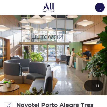
Load
44
Novotel Porto Alegre Tres