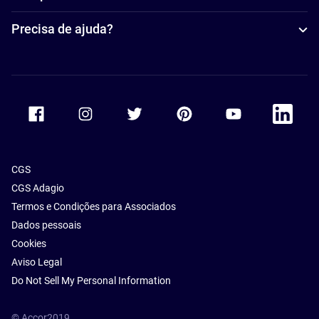
Precisa de ajuda?
Accor Facebook
Accor Instagram
Accor Twitter
Accor Pinterest
Accor Youtube
Accor Li
CGS
CGS Adagio
Termos e Condições para Associados
Dados pessoais
Cookies
Aviso Legal
Do Not Sell My Personal Information
© Accor2019