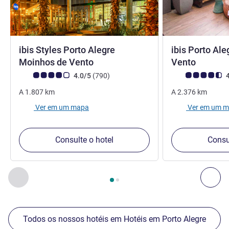
ibis Styles Porto Alegre
ibis Porto Al
3 estrelas
3 estre
Moinhos de Vento
Vento
Classificação clientes Avis (Classificação ALL)
comentários
Classificação clie
4.0/5
(790
)
4
A
1.807
km
A
2.376
km
Ver em um mapa
Ver em um 
Consulte o hotel
Consu
Página
1
de
2
, Nossos outros estabelecimentos nas proximid
Anterior - Nossos outros estabelecimentos nas proximid
Pró
Todos os nossos hotéis em Hotéis em Porto Alegre