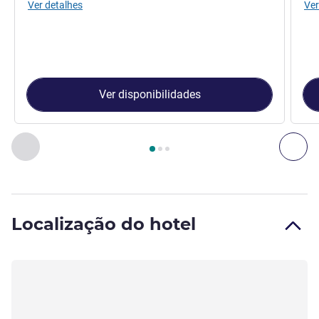
Ver detalhes
Ver
Ver disponibilidades
Página
1
de
3
, Quarto 1 : Quarto Superior com 1 cama Casal 
Anterior - Quarto
Pró
Localização do hotel