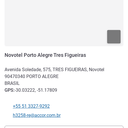
Novotel Porto Alegre Tres Figueiras
Avenida Soledade, 575, TRES FIGUEIRAS, Novotel
90470340
PORTO ALEGRE
BRASIL
GPS
:
-30.03222, -51.17809
+55 51 3327-9292
Telefone
E-mail de contato
h3258-re@accor.com.br