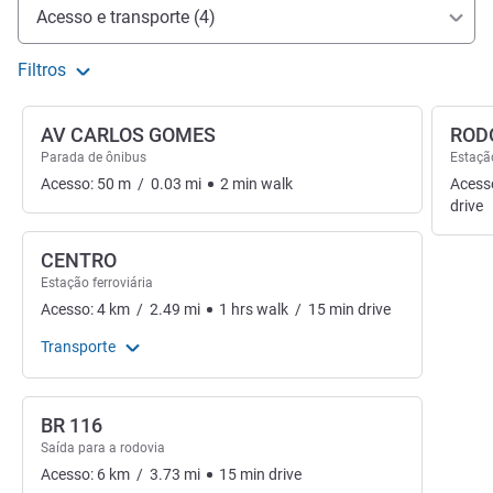
Acesso e transporte
Acesso e transporte (4)
Filtros
AV CARLOS GOMES
ROD
Parada de ônibus
Estação
Acesso:
50
m
/
0.03
mi
2
min
walk
Acess
drive
CENTRO
Estação ferroviária
Acesso:
4
km
/
2.49
mi
1
hrs
walk
/
15
min
drive
Transporte
BR 116
Saída para a rodovia
Acesso:
6
km
/
3.73
mi
15
min
drive