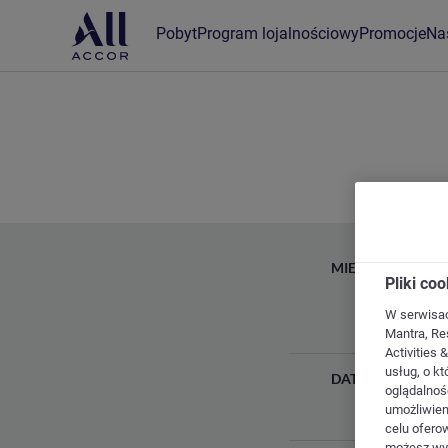
Pobyt
Program lojalnościowy
Promocje
Na
MIEJSCE POBYTU
Pliki co
W serwisach
Mantra, Res
Activities 
usług, o kt
DATA
oglądalnośc
umożliwieni
celu ofero
możesz wyb