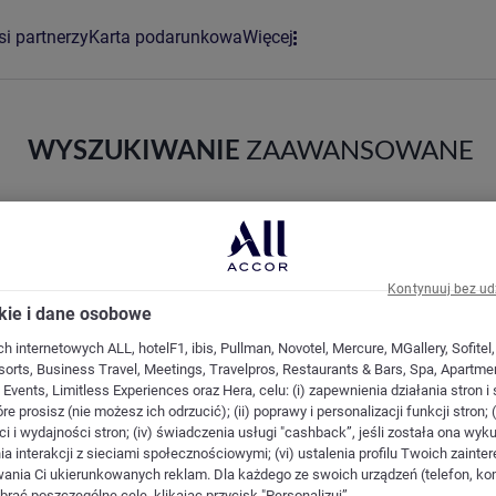
si partnerzy
Karta podarunkowa
Więcej
WYSZUKIWANIE
ZAAWANSOWANE
Kontynuuj bez ud
okie i dane osobowe
 internetowych ALL, hotelF1, ibis, Pullman, Novotel, Mercure, MGallery, Sofitel
orts, Business Travel, Meetings, Travelpros, Restaurants & Bars, Spa, Apartmen
& Events, Limitless Experiences oraz Hera, celu: (i) zapewnienia działania stron 
óre prosisz (nie możesz ich odrzucić); (ii) poprawy i personalizacji funkcji stron; (
i i wydajności stron; (iv) świadczenia usługi "cashback”, jeśli została ona wyku
a interakcji z sieciami społecznościowymi; (vi) ustalenia profilu Twoich zaint
wania Ci ukierunkowanych reklam. Dla każdego ze swoich urządzeń (telefon, kom
rać poszczególne cele, klikając przycisk "Personalizuj”.