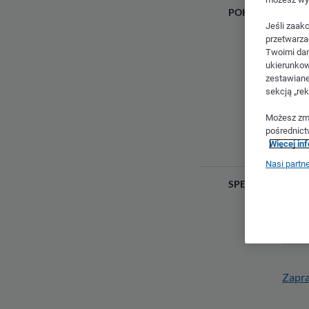
POKOJE
Jeśli zaak
POKOJE
przetwarza
Twoimi dan
ukierunkow
zestawiane
sekcją „rek
KOSZT 
Możesz zmi
pośrednict
Więcej in
PO
Nasi partn
SPECJALNE CENY
NUMER 