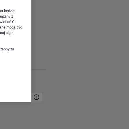
or będzie
iązany z
wietlać Ci
dane mogą być
naj się z
stępny za