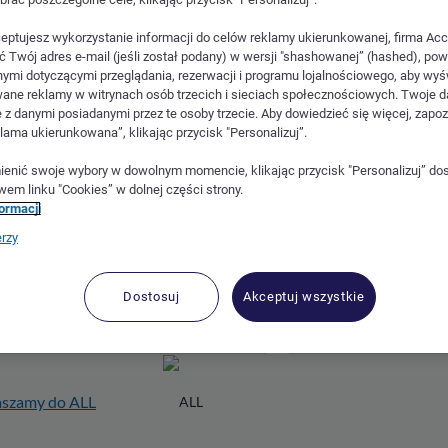
ceptujesz wykorzystanie informacji do celów reklamy ukierunkowanej, firma Acc
ć Twój adres e-mail (jeśli został podany) w wersji "shashowanej” (hashed), pow
ymi dotyczącymi przeglądania, rezerwacji i programu lojalnościowego, aby wyś
ane reklamy w witrynach osób trzecich i sieciach społecznościowych. Twoje 
 z danymi posiadanymi przez te osoby trzecie. Aby dowiedzieć się więcej, zapoz
lama ukierunkowana”, klikając przycisk "Personalizuj”.
(ŚREDNIA CENA ZA NOCLEG)
enić swoje wybory w dowolnym momencie, klikając przycisk "Personalizuj” do
wem linku "Cookies” w dolnej części strony.
formacji
KÓJ Z UŁATWIENIAMI DOSTĘPU
erzy
Dostosuj
Akceptuj wszystkie
KARTY LOJALNOŚCIOWEJ/CZŁONKOWSKIEJ
KOD PROMOCYJNY
Zapraszamy do ALL