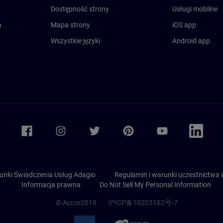
Dostępność strony
Usługi mobilne
a
Mapa strony
iOS app
Wszystkie języki
Android app
Accor Facebook
Accor Instagram
Accor Twitter
Accor Pinterest
Accor Youtube
Accor Linkedi
unki Świadczenia Usług Adagio
Regulamin i warunki uczestnictwa
Informacja prawna
Do Not Sell My Personal Information
© Accor2019
沪ICP备10203162号-7
SSL Secure – globalSign