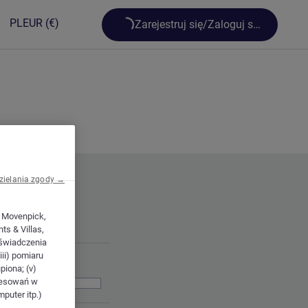
Loading...
PL
EUR
(€)
Zarejestruj się/Zaloguj się
zielania zgody →
, Movenpick,
ts & Villas,
i świadczenia
iii) pomiaru
piona; (v)
eresowań w
puter itp.)