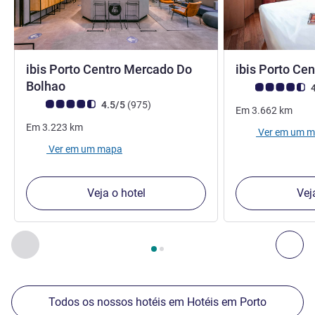
ibis Porto Centro Mercado Do
ibis Porto Ce
3 estrelas
Bolhao
Nota clientes Avi
4
Nota clientes Avis (Classificação ALL)
comentários
4.5/5
(975
)
Em
3.662
km
Em
3.223
km
Ver em um 
Ver em um mapa
Veja o hotel
Vej
Página
1
de
2
, Os nossos outros estabelecimentos nas proxim
Anterior - Os nossos outros estabelecimentos nas proxim
Seg
Todos os nossos hotéis em Hotéis em Porto