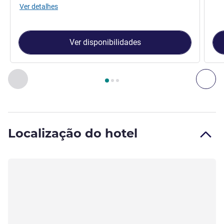
Ver detalhes
Ver disponibilidades
Página
1
de
3
, Quarto 1 : Confortável com uma cama aconc
Anterior - Quarto
Seg
Localização do hotel