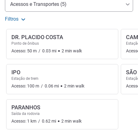
Acesso e transporte
Acessos e Transportes (5)
Filtros
DR. PLACIDO COSTA
CAM
Ponto de ônibus
Estaçã
Acesso:
50
m
/
0.03
mi
2
min
walk
Acess
IPO
SÃO
Estação de trem
Estaçã
Acesso:
100
m
/
0.06
mi
2
min
walk
Acess
PARANHOS
Saída da rodovia
Acesso:
1
km
/
0.62
mi
2
min
walk