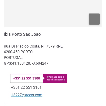
ibis Porto Sao Joao
Rua Dr Placido Costa, Nº 7579 RNET
4200-450
PORTO
PORTUGAL
GPS
:
41.180128, -8.604247
Chamada para a
+351 22 551 3100
rede fixa nacional
Telefone
Fax
+351 22 551 3101
E-mail de contacto
H3227@accor.com