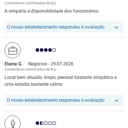
Comentários confirmados de ALL
A simpatia e disponobilidade dos funcionários.
O nosso hot
O nosso estabelecimento respondeu à avaliação
Nota clientes Avis 4.0/5
Elaine G.
Negócios -
29-07-2026
Comentários confirmados de ALL
Local bem situado, limpo, pessoal bastante simpático e
uma estadia bastante calma.
O nosso hot
O nosso estabelecimento respondeu à avaliação
Nota clientes Avis 1.5/5