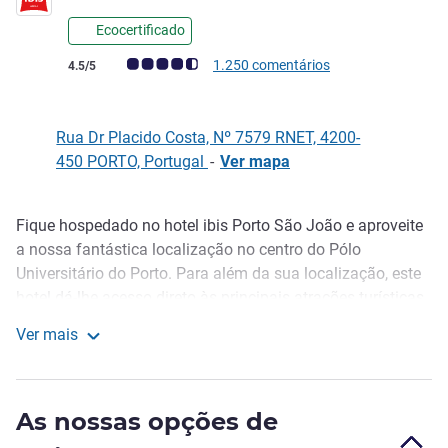
Ecocertificado
Nota clientes Avis (Classificação ALL)
1.250 comentários
4.5/5
Rua Dr Placido Costa, Nº 7579 RNET, 4200-
450 PORTO, Portugal
-
Ver mapa
Fique hospedado no hotel ibis Porto São João e aproveite
Descrição
a nossa fantástica localização no centro do Pólo
Universitário do Porto. Para além da sua localização, este
hotel dá-lhe acesso direto às principais atrações turísticas
da cidade, com o metro à porta e o centro da cidade a 10
Ver mais
minutos; e ainda é 100% não fumador. Se visitar o hotel
ibis Porto Sao Joao
ibis São João em negócios, saiba que temos à sua
disposição 4 salas de reuniões totalmente equipadas e
As nossas opções de
estacionamento gratuito