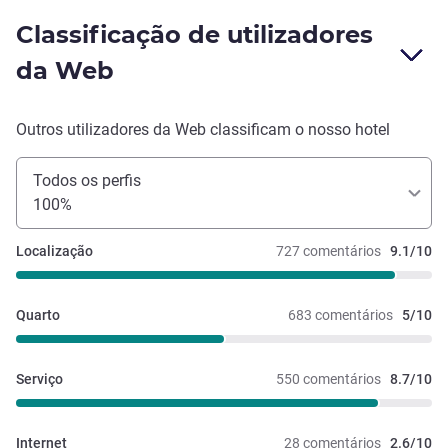
organização. Não significa que a Sra que esteve na
Classificação de utilizadores
Recepção em outras horas não tenha sido também muito
simpática e educada, estão todos de parabéns e o Hotel
da Web
também por ter funcionários de nível superior.
Outros utilizadores da Web classificam o nosso hotel
Todos os perfis
100%
Localização
727 comentários
9.1/10
Quarto
683 comentários
5/10
Serviço
550 comentários
8.7/10
Internet
28 comentários
2.6/10