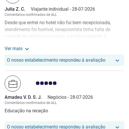
Julia Z. C.
Viajante individual -
28-07-2026
Comentários confirmados de ALL
Desde que entrei no hotel não fui bem recepcionada,
atendimento foi horrível, recepcionista tinha falta de
vontade de resolver as coisas, e acabei pagando a
reservas com menos pontos do que eu queria pois ela não
Ver mais
sabia fazer. Como membro Gold e funcionária da Accor
Ver mais sobre a avaliação a partir de Julia Z. C.
me decepcionei com o atendimento e nunca voltaria a
O nosso hot
O nosso estabelecimento respondeu à avaliação
esse hotel. Achei super mal sinalizado onde ficava o hotel
quando você quer entrar pelo Shopping e também a noite
tem que entrar pelo estacionamento. As únicas coisas
Nota clientes Avis 5.0/5
boas foram o café da manhã onde o cara que estava
trabalhando foi super atencioso e fez diferença na estadia.
Amadeu V. D. S. J.
Negócios -
28-07-2026
O ar condicionado funcionava bem!
Comentários confirmados de ALL
Educação na receção
O nosso hot
O nosso estabelecimento respondeu à avaliação