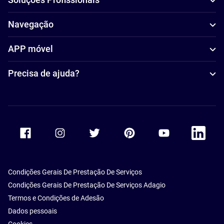
Navegação
APP móvel
Precisa de ajuda?
Accor Facebook
Accor Instagram
Accor Twitter
Accor Pinterest
Accor Youtube
Accor Li
Condições Gerais De Prestação De Serviços
Condições Gerais De Prestação De Serviços Adagio
Termos e Condições de Adesão
Dados pessoais