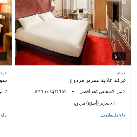
the heart of East London.
إدارة الفندق Dayana Kancheva
6
غرفة
غرفة
غرفة عادية بسرير مزدوج
سوي
2 من الأشخاص كحد أقصى
161
sq ft
/
15
m²
2 من الأشخاص كحد أقصى
فرش السرير
فرش 
1 x سرير (أسرّة) مزدوج
راجع التفاصيل
راجع