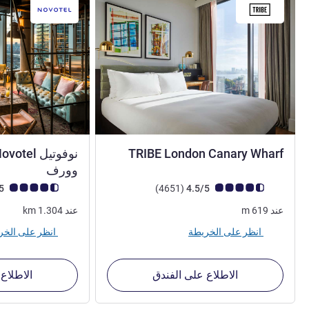
4 نجوم
TRIBE London Canary Wharf
4 نجوم
وورف
ملاحظة أراء العملاء (رأي ALL)
أراء
ملاحظة أراء العملاء (رأي
4.4/5
)
(4651
4.5/5
عند
619
m
عند
1.304
km
انظر على الخريطة
انظر على الخريطة
الاطلاع على الفندق
الاطلاع