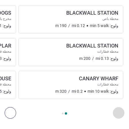
 DOGS
BLACKWALL STATION
محطة باص
مخرج با
ولوج:
walk
5
min
0.12
mi
/
190
m
ولوج:
1
PLAR
BLACKWALL STATION
محطة قطارات
محطة ق
ولوج:
0.13
mi
/
200
m
ولوج:
3
OUSE
CANARY WHARF
محطة قطارات
محطة ق
ولوج:
walk
10
min
0.2
mi
/
320
m
ولوج:
5
الصفحة
1
من
2
, الوصول والنقل 1 :, الوصول والنقل 2 :
السابق - الوصول والنقل
التال