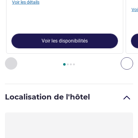
Voir les détails
Voi
Voir les disponibilités
Page
1
sur
4
, Chambre 1 : Chambre Standard avec lit double ,
Précédent - Chambre
Sui
Localisation de l'hôtel