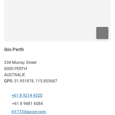
ibis Perth
334 Murray Street
6000
PERTH
AUSTRALIE
GPS
:
-31.951878, 115.855687
+61 8 9214 4320
Téléphone
Fax
+61 8 9481 6084
Email de contact
H1773@accor.com