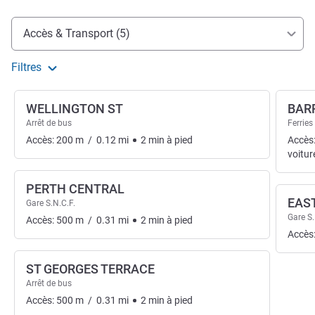
Accès et transports
Accès & Transport (5)
Filtres
WELLINGTON ST
BAR
Arrêt de bus
Ferries
Accès:
200
m
/
0.12
mi
2
min
à pied
Accès
voitur
PERTH CENTRAL
EAS
Gare S.N.C.F.
Gare S.
Accès:
500
m
/
0.31
mi
2
min
à pied
Accès
ST GEORGES TERRACE
Arrêt de bus
Accès:
500
m
/
0.31
mi
2
min
à pied