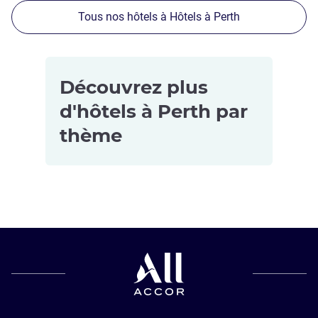
Tous nos hôtels à Hôtels à Perth
Découvrez plus
d'hôtels à Perth par
thème
Hôtels pour
Hôtels avec
les petits
petit-déjeuner
budgets à
à Perth
Perth
Hôtels
Hôtels
4 étoiles à
adaptés aux
Perth