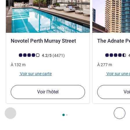
4,5 étoiles
Novotel Perth Murray Street
The Adnate Per
Note Avis clients (Note ALL)
avis
Note Avis clients
4.2/5
(4471
)
4
À
132
m
À
277
m
Voir sur une carte
Voir sur une 
Voir l'hôtel
Voi
Page
1
sur
2
, Nos autres établissements à proximité 1 :, Nos 
Précédent - Nos autres établissements à proximité
Sui